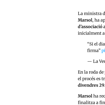
La ministra d
Marsol
, ha a
d’associació
inicialment a
“Si el di
firma”
p
— La Veu
En la roda de
el procés es 
divendres 29
Marsol
ha rec
finalitza a fi