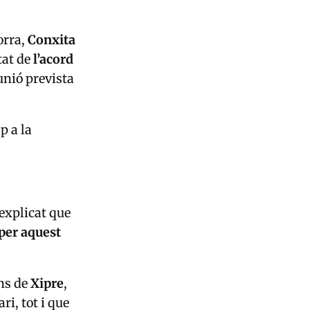
orra
,
Conxita
tat de
l’acord
eunió prevista
p a la
explicat que
 per aquest
ns de
Xipre
,
ri, tot i que