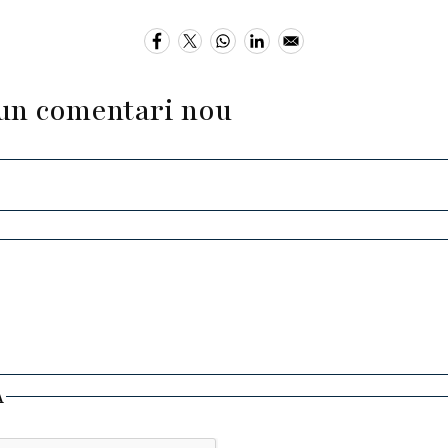
un comentari nou
A