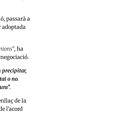
ió, passarà a
r adoptada
unions”
, ha
a negociació.
precipitar,
at o no.
ura”.
nllaç de la
de l’acord