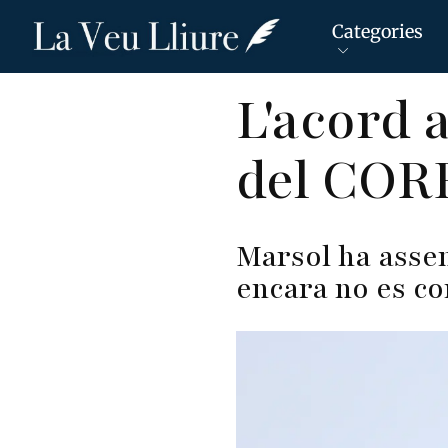
Categories
Vés
L'acord 
al
contingut
del CORE
Marsol ha asse
encara no es con