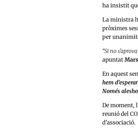
ha insistit q
La ministra h
pròximes sess
per unanimit
“Si no s’aprova
apuntat
Mars
En aquest sen
hem d’esperar 
Només aleshor
De moment, l’
reunió del CO
d’associació.