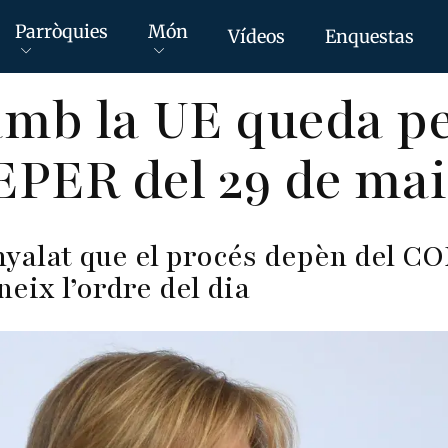
Parròquies
Món
Vídeos
Enquestas
amb la UE queda p
PER del 29 de ma
nyalat que el procés depèn del C
eix l’ordre del dia