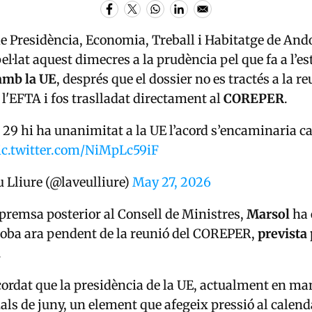
e Presidència, Economia, Treball i Habitatge de
And
pel·lat aquest dimecres a la prudència pel que fa a l’es
 amb la UE
, després que el dossier no es tractés a la r
 l'EFTA i fos traslladat directament al
COREPER
.
a 29 hi ha unanimitat a la UE l’acord s’encaminaria ca
ic.twitter.com/NiMpLc59iF
 Lliure (@laveulliure)
May 27, 2026
 premsa posterior al Consell de Ministres,
Marsol
ha 
troba ara pendent de la reunió del
COREPER
,
prevista
.
ordat que la presidència de la UE, actualment en ma
nals de juny, un element que afegeix pressió al calenda