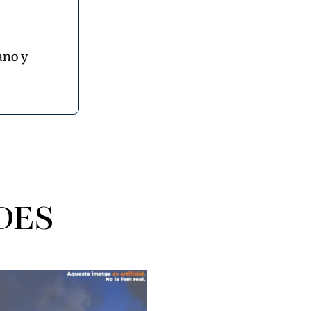
ano y
DES