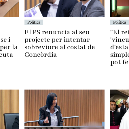
Política
Política
El PS renuncia al seu
"El r
se i
projecte per intentar
'vincu
per la
sobreviure al costat de
d'esta
Ceuta
Concòrdia
simpl
pot fe