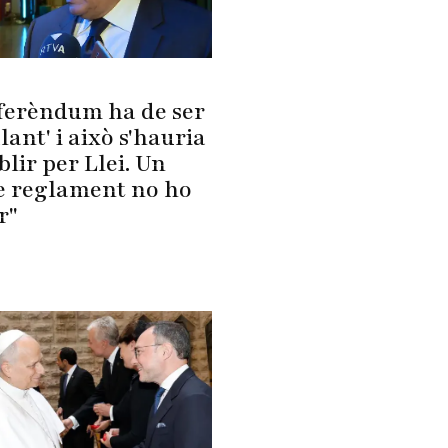
eferèndum ha de ser
lant' i això s'hauria
blir per Llei. Un
e reglament no ho
r"