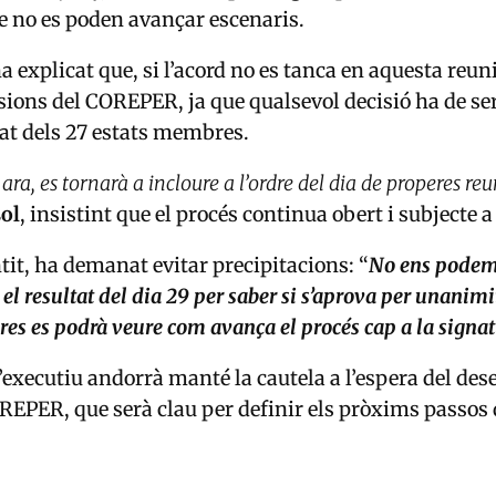
ue no es poden avançar escenaris.
a explicat que, si l’acord no es tanca en aquesta reun
ions del COREPER, ja que qualsevol decisió ha de se
at dels 27 estats membres.
 ara, es tornarà a incloure a l’ordre del dia de properes re
ol
, insistint que el procés continua obert i subjecte 
tit, ha demanat evitar precipitacions: “
No ens podem 
el resultat del dia 29 per saber si s’aprova per unanimit
es es podrà veure com avança el procés cap a la signat
executiu andorrà manté la cautela a l’espera del dese
REPER, que serà clau per definir els pròxims passos 