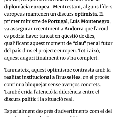
europeus mantenen un discurs
optimista
. El
primer ministre de
Portugal
,
Luís Montenegro
,
va assegurar recentment a
Andorra
que l’acord
es podria haver tancat en qüestió de dies,
qualificant aquest moment de
“clau”
per al futur
del país dins el projecte europeu. Tot i això,
aquest auguri finalment no s’ha complert.
Tanmateix, aquest optimisme contrasta amb la
realitat institucional a Brussel·les
, on el procés
continua
bloquejat
sense avenços concrets.
També crida l’atenció la diferència entre el
discurs polític
i la situació real.
Especialment després d’advertiments com el del
copríncep francès,
Emmanuel Macron
, que va