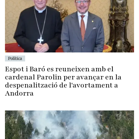
Política
Espot i Baró es reuneixen amb el
cardenal Parolin per avançar en la
despenalització de l'avortament a
Andorra
Utilitzem cookies i tractem dades personals per a les següents
Ús
finalitats:
Funcional & Embedded external content
.
de
Personalitza
Decline
Accepta
dades