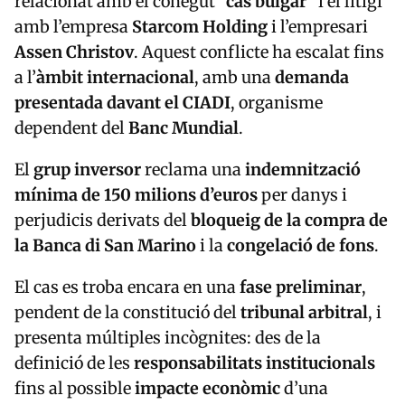
amb l’empresa
Starcom Holding
i l’empresari
Assen Christov
. Aquest conflicte ha escalat fins
a l’
àmbit internacional
, amb una
demanda
presentada davant el CIADI
, organisme
dependent del
Banc Mundial
.
El
grup inversor
reclama una
indemnització
mínima de 150 milions d’euros
per danys i
perjudicis derivats del
bloqueig de la compra de
la Banca di San Marino
i la
congelació de fons
.
El cas es troba encara en una
fase preliminar
,
pendent de la constitució del
tribunal arbitral
, i
presenta múltiples incògnites: des de la
definició de les
responsabilitats institucionals
fins al possible
impacte econòmic
d’una
eventual condemna sobre un país de només