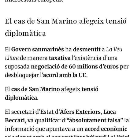
El cas de San Marino afegeix tensió
diplomàtica
El
Govern sanmarinès
ha
desmentit
a
La Veu
Lliure
de manera
taxativa
l’existència d’una
suposada
negociació de 60 milions d’euros
per
desbloquejar l’
acord amb la UE
.
El
cas de San Marino
afegeix
tensió
diplomàtica
.
El secretari d’Estat d’
Afers Exteriors
,
Luca
Beccari
, va qualificar d’
“absolutament falsa”
la
informació que apuntava a un
acord econòmic
relacionat amb el conegut
“cas búlgar”
i el litigi