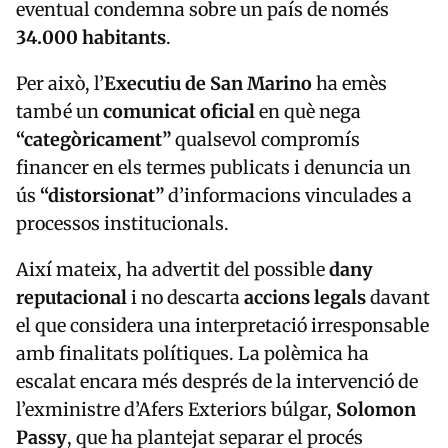
34.000 habitants
.
Per això, l’
Executiu de San Marino
ha emès
també un
comunicat oficial
en què nega
“categòricament”
qualsevol compromís
financer en els termes publicats i denuncia un
ús
“distorsionat”
d’informacions vinculades a
processos institucionals.
Així mateix, ha advertit del possible
dany
reputacional
i no descarta
accions legals
davant
el que considera una interpretació irresponsable
amb finalitats polítiques. La polèmica ha
escalat encara més després de la intervenció de
l’exministre d’Afers Exteriors búlgar,
Solomon
Passy
, que ha plantejat separar el procés
d’
integració de San Marino
del d’
Andorra
.