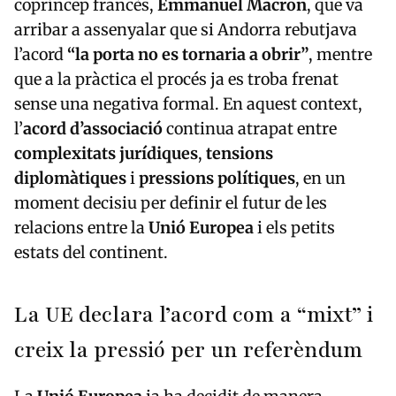
arribar a assenyalar que si Andorra rebutjava
l’acord
“la porta no es tornaria a obrir”
, mentre
que a la pràctica el procés ja es troba frenat
sense una negativa formal. En aquest context,
l’
acord d’associació
continua atrapat entre
complexitats jurídiques
,
tensions
diplomàtiques
i
pressions polítiques
, en un
moment decisiu per definir el futur de les
relacions entre la
Unió Europea
i els petits
estats del continent.
La UE declara l’acord com a “mixt” i
creix la pressió per un referèndum
La
Unió Europea
ja ha decidit de manera
unànime que l’
acord d’associació
amb
Andorra i