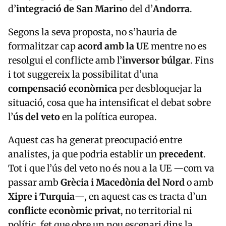
Segons la seva proposta, no s’hauria de
formalitzar cap
acord amb la UE
mentre no es
resolgui el conflicte amb l’
inversor búlgar
. Fins
i tot suggereix la possibilitat d’una
compensació econòmica
per desbloquejar la
situació, cosa que ha intensificat el debat sobre
l’
ús del veto
en la política europea.
Aquest cas ha generat preocupació entre
analistes, ja que podria establir un
precedent
.
Tot i que l’ús del veto no és nou a la UE —com va
passar amb
Grècia i Macedònia del Nord
o amb
Xipre i Turquia
—, en aquest cas es tracta d’un
conflicte econòmic privat
, no territorial ni
polític, fet que obre un nou escenari dins la
diplomàcia europea
. Mentrestant, alguns líders