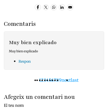
Comentaris
Muy bien explicado
Muy bien explicado
Respon
Pàgina
1
Pàgina
2
Pàgina
3
Pàgina
4
Pàgina
5
Pàgina
6
Pàgina
7
Pàgina
8
Pàgina
9
Pàgina
next
Última
last
Paginació
actual
següent
pàgina
Afegeix un comentari nou
El teu nom