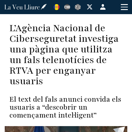
Vés
Menú
al
de
contingut
cuenta
L’Agència Nacional de
de
Ciberseguretat investiga
usuario
una pàgina que utilitza
un fals telenotícies de
RTVA per enganyar
usuaris
El text del fals anunci convida els
usuaris a “descobrir un
començament intel·ligent”