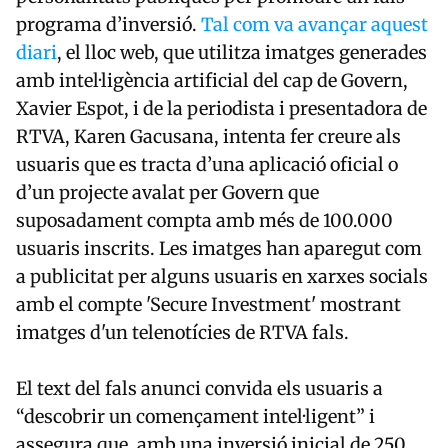
programa d’inversió.
Tal com va avançar aquest
diari
, el lloc web, que utilitza imatges generades
amb intel·ligència artificial del cap de Govern,
Xavier Espot, i de la periodista i presentadora de
RTVA, Karen Gacusana, intenta fer creure als
usuaris que es tracta d’una aplicació oficial o
d’un projecte avalat per Govern que
suposadament compta amb més de 100.000
usuaris inscrits. Les imatges han aparegut com
a publicitat per alguns usuaris en xarxes socials
amb el compte 'Secure Investment' mostrant
imatges d'un telenotícies de RTVA fals.
El text del fals anunci convida els usuaris a
“descobrir un començament intel·ligent” i
assegura que, amb una inversió inicial de 250