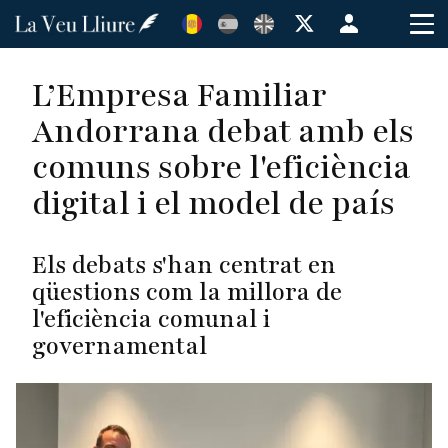
Vés
Menú
al
de
contingut
cuenta
L’Empresa Familiar
de
Andorrana debat amb els
usuario
comuns sobre l'eficiència
digital i el model de país
Els debats s'han centrat en
qüestions com la millora de
l'eficiència comunal i
governamental