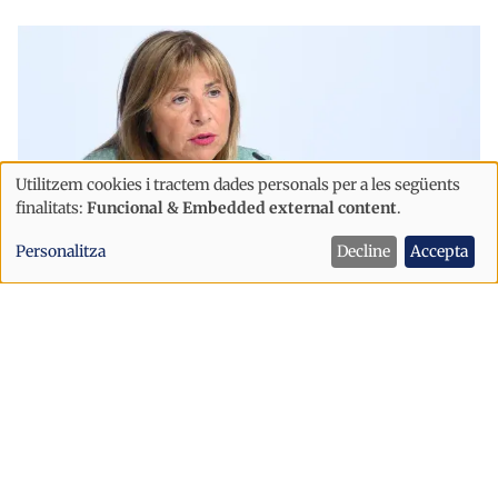
Utilitzem cookies i tractem dades personals per a les següents
Ús
finalitats:
Funcional & Embedded external content
.
de
Personalitza
Decline
Accepta
dades
personals
Economia
i
El Govern destina prop de 190.000
cookies
euros a captar edificis per ampliar el
parc públic d’habitatge