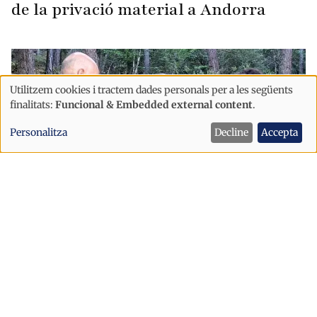
de la privació material a Andorra
Utilitzem cookies i tractem dades personals per a les següents
Ús
finalitats:
Funcional & Embedded external content
.
de
Personalitza
Decline
Accepta
dades
personals
i
cookies
Societat
Cairat impulsa la gestió forestal de
Juberri per reduir el risc d'incendis
Sant Julià