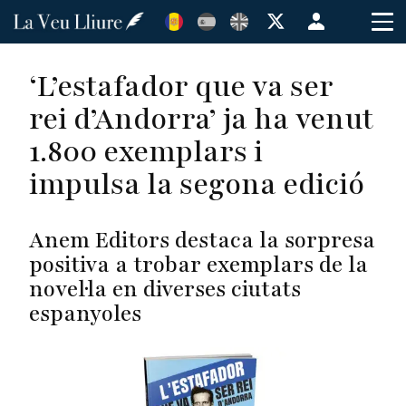
Vés
Menú
al
de
contingut
cuenta
‘L’estafador que va ser
de
rei d’Andorra’ ja ha venut
usuario
1.800 exemplars i
impulsa la segona edició
Anem Editors destaca la sorpresa
positiva a trobar exemplars de la
novel·la en diverses ciutats
espanyoles