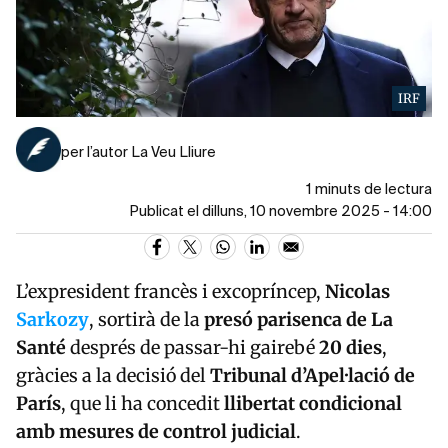
IRF
per l’autor La Veu Lliure
1 minuts de lectura
Publicat el dilluns, 10 novembre 2025 - 14:00
L’expresident francès i excopríncep,
Nicolas
Sarkozy
, sortirà de la
presó parisenca de La
Santé
després de passar-hi gairebé
20 dies
,
gràcies a la decisió del
Tribunal d’Apel·lació de
París
, que li ha concedit
llibertat condicional
amb mesures de control judicial
.