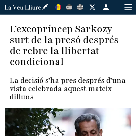
Vés
Menú
al
de
contingut
cuenta
L’excopríncep Sarkozy
de
surt de la presó després
usuario
de rebre la llibertat
condicional
La decisió s’ha pres després d’una
vista celebrada aquest mateix
dilluns