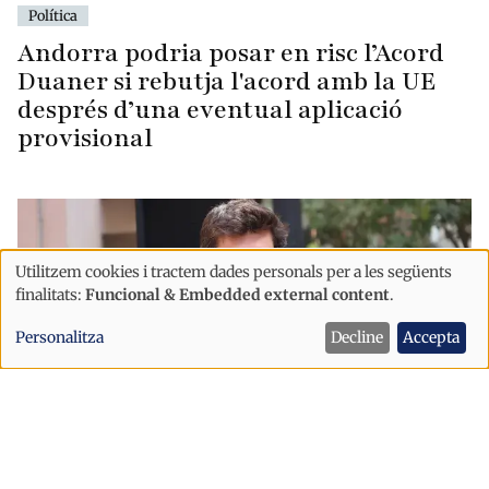
Política
Andorra podria posar en risc l’Acord
Duaner si rebutja l'acord amb la UE
després d’una eventual aplicació
provisional
Utilitzem cookies i tractem dades personals per a les següents
Ús
finalitats:
Funcional & Embedded external content
.
de
Personalitza
Decline
Accepta
dades
personals
i
cookies
Política