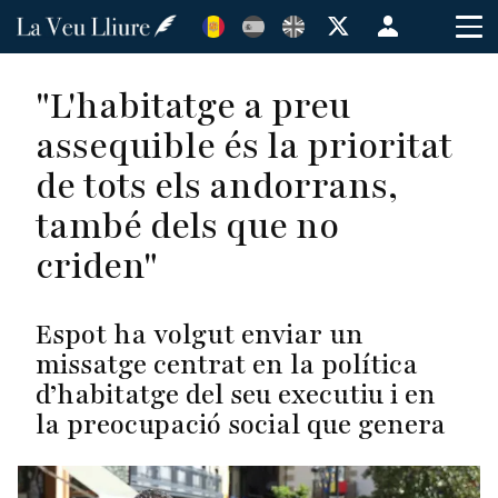
Vés
Menú
al
de
contingut
cuenta
"L'habitatge a preu
de
assequible és la prioritat
usuario
de tots els andorrans,
també dels que no
criden"
Espot ha volgut enviar un
missatge centrat en la política
d’habitatge del seu executiu i en
la preocupació social que genera