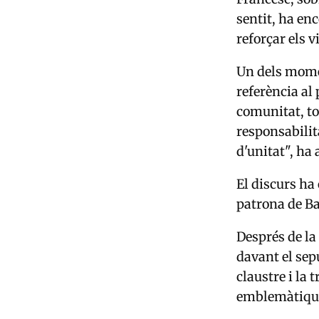
sentit, ha en
reforçar els v
Un dels momen
referència al
comunitat, to
responsabilit
d'unitat", ha 
El discurs ha
patrona de Ba
Després de la 
davant el sepu
claustre i la 
emblemàtiques