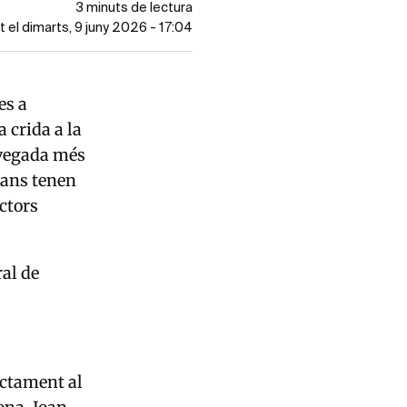
3 minuts de lectura
t el dimarts, 9 juny 2026 - 17:04
es a
a crida a la
a vegada més
lans tenen
ctors
ral de
rectament al