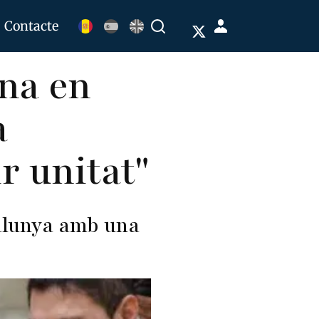
Menú
Contacte
Buscar
de
ona en
cuenta
de
a
usuario
r unitat"
talunya amb una