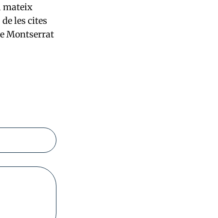
l mateix
de les cites
 de Montserrat