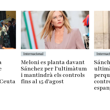
Internacional
Internac
a
Meloni es planta davant
Sánch
e
Sánchez per l'ultimàtum
ultim
i mantindrà els controls
perqu
 Ceuta
fins al 15 d'agost
contro
espan