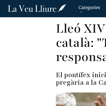
Categories
Vés
Lleó XIV
al
contingut
català: "
responsa
El pontífex inic
pregària a la C