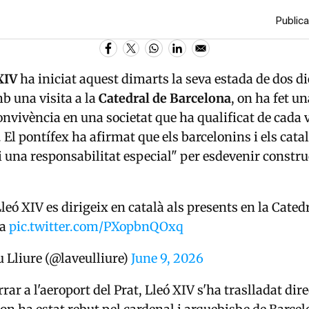
Publica
XIV
ha iniciat aquest dimarts la seva estada de dos di
 una visita a la
Catedral de Barcelona
, on ha fet un
 convivència en una societat que ha qualificat de cad
El pontífex ha afirmat que els barcelonins i els cata
i una responsabilitat especial" per esdevenir constru
leó XIV es dirigeix en català als presents en la Cated
na
pic.twitter.com/PXopbnQOxq
 Lliure (@laveulliure)
June 9, 2026
rar a l'aeroport del Prat, Lleó XIV s'ha traslladat di