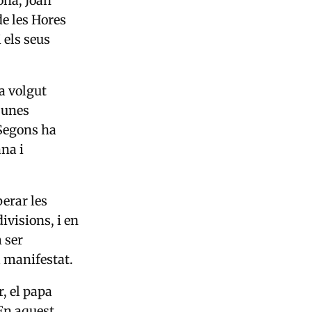
ona, Joan
de les Hores
 els seus
ha volgut
 unes
 Segons ha
na i
perar les
ivisions, i en
 ser
a manifestat.
, el papa
 En aquest