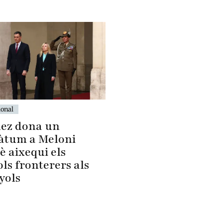
ional
ez dona un
àtum a Meloni
è aixequi els
ls fronterers als
yols