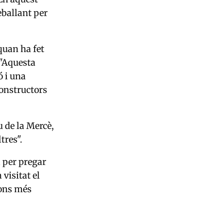
eballant per
quan ha fet
 "Aquesta
ó i una
constructors
 de la Mercè,
tres".
l per pregar
visitat el
ions més