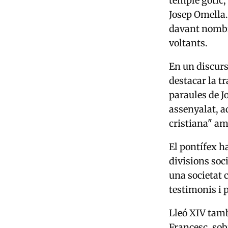
temple gòtic,
Josep Omella.
davant nombro
voltants.
En un discurs 
destacar la t
paraules de Jo
assenyalat, 
cristiana" am
El pontífex ha
divisions soci
una societat 
testimonis i p
Lleó XIV tamb
Francesc, sobr