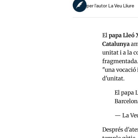
per l’autor La Veu Lliure
El
papa Lleó 
Catalunya
amb
unitat i a la
fragmentada. 
"una vocació 
d'unitat.
El papa L
Barcelo
— La Veu
Després d'ater