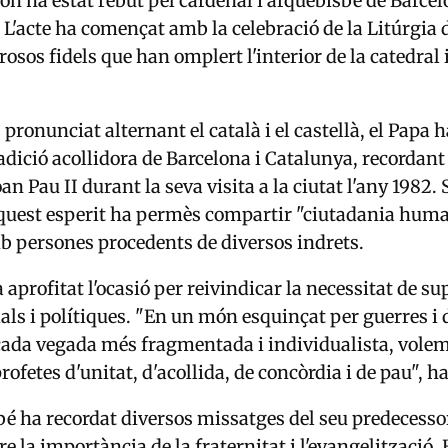
 on ha estat rebut pel cardenal i arquebisbe de Barcel
 L'acte ha començat amb la celebració de la Litúrgia 
sos fidels que han omplert l'interior de la catedral i
pronunciat alternant el català i el castellà, el Papa 
radició acollidora de Barcelona i Catalunya, recordant
an Pau II durant la seva visita a la ciutat l'any 1982.
aquest esperit ha permès compartir "ciutadania huma
b persones procedents de diversos indrets.
 aprofitat l'ocasió per reivindicar la necessitat de su
als i polítiques. "En un món esquinçat per guerres i d
cada vegada més fragmentada i individualista, volem
rofetes d'unitat, d'acollida, de concòrdia i de pau", h
é ha recordat diversos missatges del seu predecessor
e la importància de la fraternitat i l'evangelització.