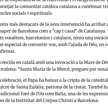
coratjat la comunitat catòlica catalana a continuar tr
incles socials i espirituals.
ts més destacats de la seva intervenció ha arribat 
 paper de Barcelona com a "cap i casal" de Catalunya.
ts vosaltres, barcelonins i catalans, teniu una vocaci
at especial de convertir-vos, amb l'ajuda de Déu, en 
afirmat.
 conclòs en català amb una invocació a la Mare de Déu
rcelona: "Santa Maria de la Mercè, pregueu per nosal
celebració, el Papa ha baixat a la cripta de la catedra
lcre de Santa Eulàlia, patrona de la ciutat. També ha 
tradicional font de l'Ou com Balla, una de les express
 de la festivitat del Corpus Christi a Barcelona.