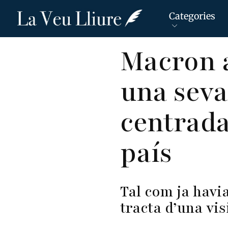
Categories
Vés
Macron a
al
contingut
una seva
centrada
país
Tal com ja havi
tracta d’una vi