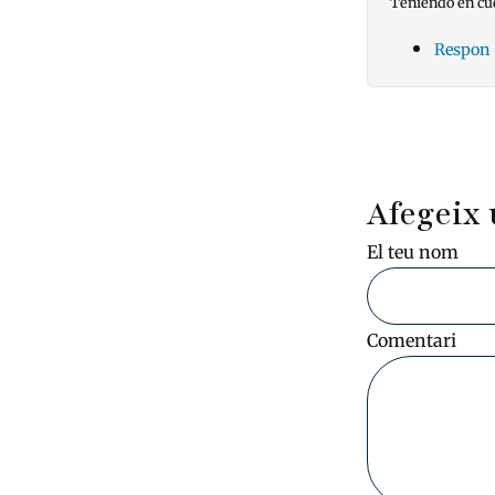
Teniendo en cue
Respon
Pagin
Afegeix 
El teu nom
Comentari