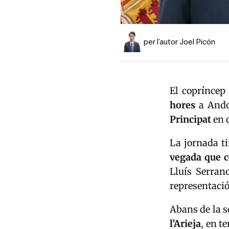
per l’autor Joel Picón
El copríncep
hores
a Andor
Principat
en q
La jornada t
vegada que c
Lluís Serran
representació 
Abans de la s
l’Arieja
, en t