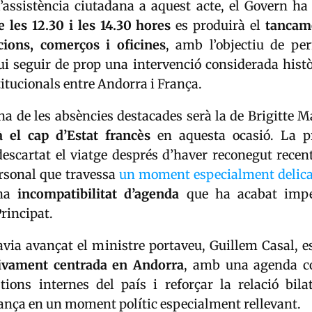
 l’assistència ciutadana a aquest acte, el Govern h
 les 12.30 i les 14.30 hores
es produirà el
tancam
cions, comerços i oficines
, amb l’objectiu de pe
i seguir de prop una intervenció considerada histò
titucionals entre Andorra i França.
a de les absències destacades serà la de
Brigitte 
 el cap d’Estat francès
en aquesta ocasió. La 
descartat el viatge després d’haver reconegut rece
ersonal que travessa
un moment especialment delica
una
incompatibilitat d’agenda
que ha acabat impe
Principat.
avia avançat el ministre portaveu,
Guillem Casal
, e
sivament centrada en Andorra
, amb una agenda c
tions internes del país i reforçar la relació bilat
rança en un moment polític especialment rellevant.