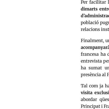
Per facilitar
dimarts entre
d’administra
població pugu
relacions ins
Finalment, un
acompanyarà
francesa ha 
entrevista p
ha sumat 
presència al 
Tal com ja h
visita exclu
abordar qües
Principat i F