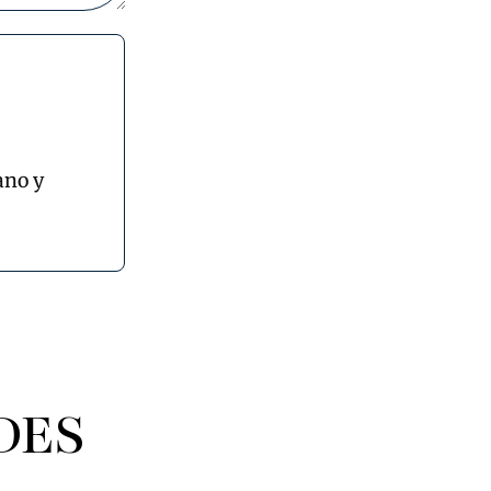
ano y
DES