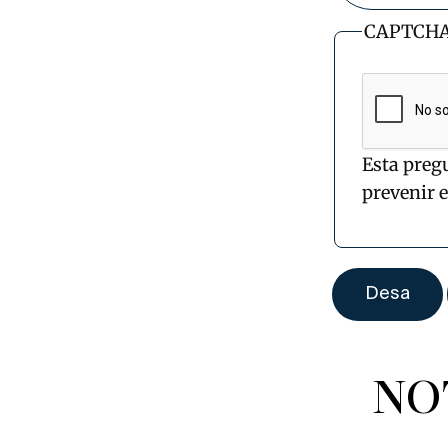
CAPTCH
Esta preg
prevenir 
NO