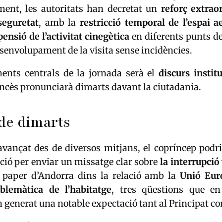
ment, les autoritats han decretat un
reforç extrao
seguretat
, amb la
restricció temporal de l’espai a
ensió de l’activitat cinegètica
en diferents punts del
esenvolupament de la visita sense incidències.
nts centrals de la jornada serà el
discurs instit
ncès pronunciarà dimarts davant la ciutadania.
de dimarts
vançat des de diversos mitjans, el copríncep podri
ció per enviar un missatge clar sobre
la interrupció
l paper d’Andorra dins la relació amb la
Unió Eur
blemàtica de l’habitatge
, tres qüestions que en
generat una notable expectació tant al Principat co