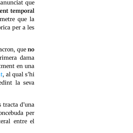
a anunciat que
ent temporal
rmetre que la
rica per a les
Macron
, que
no
primera dama
ntment en una
t
, al qual s’hi
dint la seva
s tracta d’una
oncebuda per
eral entre el