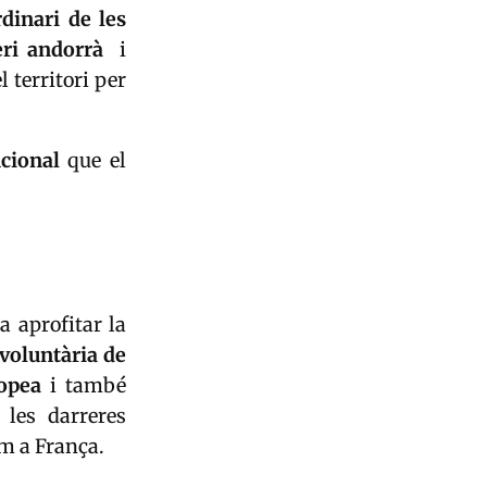
rdinari de les
eri andorrà
i
 territori per
ucional
que el
a aprofitar la
 voluntària de
opea
i també
 les darreres
m a França.