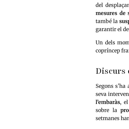
del desplaça
mesures de 
també la
susp
garantir el d
Un dels mome
copríncep fra
Discurs 
Segons s’ha a
seva interven
l’embaràs
, e
sobre la
pro
setmanes han 