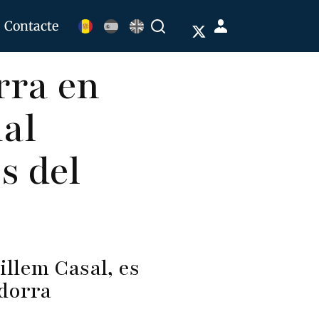
Menú
Contacte
Buscar
de
rra en
cuenta
de
ial
usuario
s del
illem Casal, es
ndorra