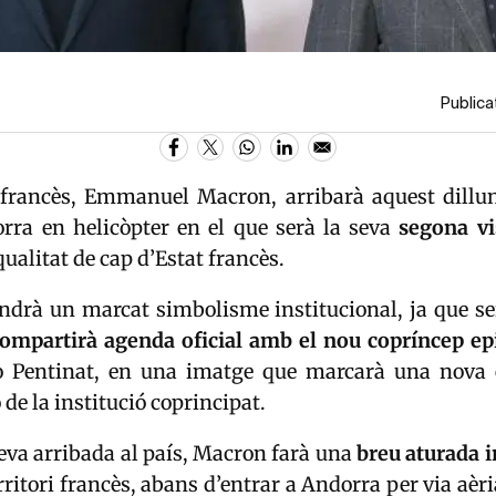
Publicat
 francès,
Emmanuel Macron
, arribarà aquest dill
ra en helicòpter en el que serà la seva
segona vis
ualitat de cap d’Estat francès.
indrà un marcat simbolisme institucional, ja que s
ompartirà agenda oficial amb el nou copríncep ep
o Pentinat
, en una imatge que marcarà una nova 
de la institució coprincipat.
eva arribada al país, Macron farà una
breu aturada i
erritori francès, abans d’entrar a Andorra per via aè