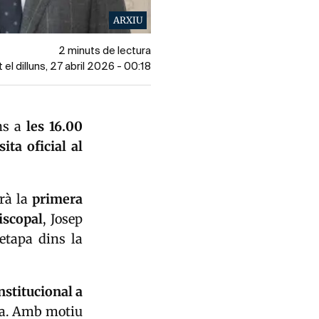
ARXIU
2 minuts de lectura
 el dilluns, 27 abril 2026 - 00:18
uns a
les 16.00
ita oficial al
erà la
primera
iscopal
,
Josep
etapa dins la
nstitucional a
ria. Amb motiu