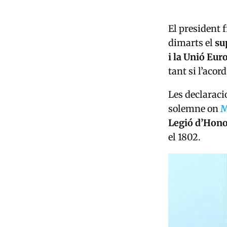
El president 
dimarts el
su
i la Unió Eur
tant si l’aco
Les declaraci
solemne on
M
Legió d’Hon
el 1802.