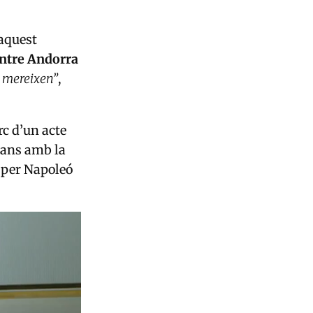
aquest
entre Andorra
s mereixen”
,
rc d’un acte
rans amb la
a per Napoleó