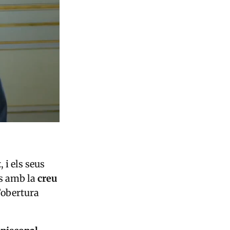
t
, i els seus
ts amb la
creu
l’obertura