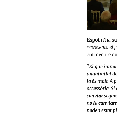
Espot
n’ha su
representa el 
entreveure qu
"
El que import
unanimitat del
ja és molt. A p
accessòria. Si 
canviar segura
no la canviare
poden estar p