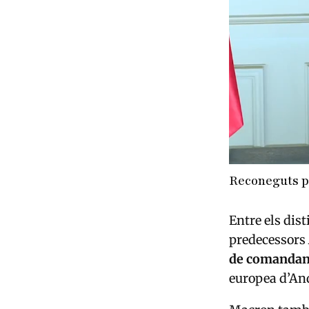
Reconeguts pe
Entre els dist
predecessors
de comandan
europea d’An