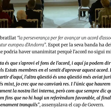
bratllat
“la perseverança per fer avançar un acord d’asso
futur europeu d’Andorra”
. Espot per la seva banda ha de
e podria haver unanimitat perquè l'acord no sigui m
a és que s'aprovi el fons de l'acord, i aquí ja podem dir
s Estats membres en el sentit d'aprovar aquest acord. I
artir d'aquí, l'altra qüestió és una qüestió més aviat jur
és mixt, jo crec que no canviarà res. I l'únic que haurem 
ment la nostra llei interna, però com que sempre dic qu
m fins que no hi hagi un referèndum favorable, al final
lenament tranquils
", assenyalava el cap de Govern.