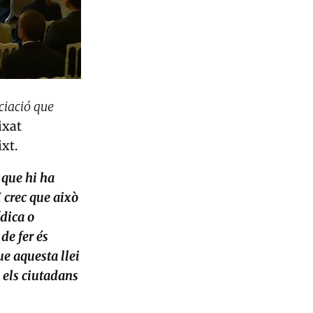
ciació que
ixat
ixt.
 que hi ha
 crec que això
ídica o
de fer és
e aquesta llei
 els ciutadans