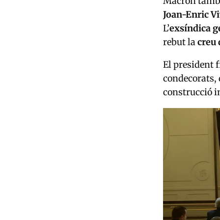
Macron també
Joan-Enric V
L’
exsíndica g
rebut la
creu 
El president 
condecorats, 
construcció i