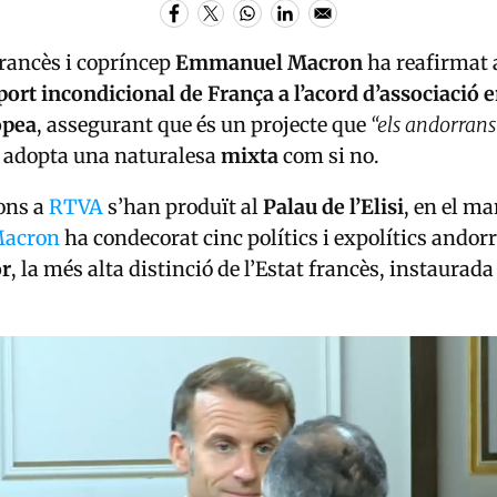
francès i copríncep
Emmanuel Macron
ha reafirmat 
port incondicional de França a l’acord d’associació 
opea
, assegurant que és un projecte que
“els andorran
rd adopta una naturalesa
mixta
com si no.
ons a
RTVA
s’han produït al
Palau de l’Elisi
, en el ma
acron
ha condecorat cinc polítics i expolítics andor
or
, la més alta distinció de l’Estat francès, instaurad