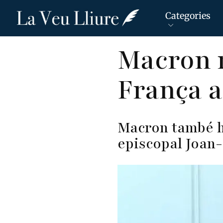
Categories
Vés
Macron r
al
contingut
França a
Macron també ha
episcopal Joan-