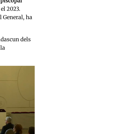
piscopal
 el 2023.
l General, ha
adascun dels
la