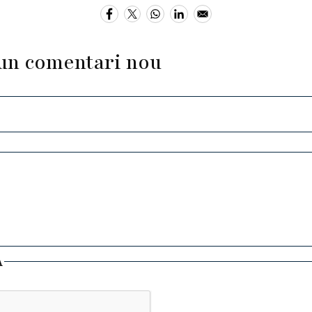
un comentari nou
A