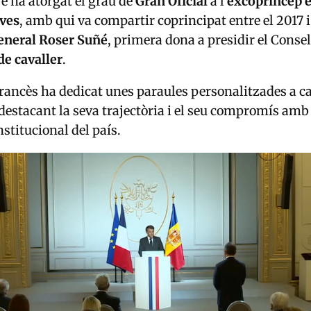
 ha atorgat el grau de
Gran Oficial
a l’
excopríncep e
ives
, amb qui va compartir coprincipat entre el 2017 i
eneral Roser Suñé
, primera dona a presidir el Consel
de cavaller
.
francès ha dedicat unes paraules personalitzades a c
destacant la seva trajectòria i el seu compromís amb 
nstitucional del país.