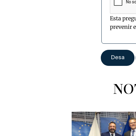
Esta preg
prevenir 
NO