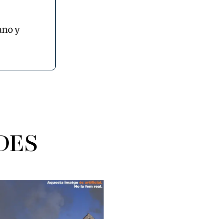
ano y
DES