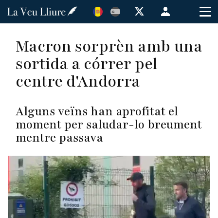
Vés
Menú
al
de
contingut
cuenta
Macron sorprèn amb una
de
sortida a córrer pel
usuario
centre d'Andorra
Alguns veïns han aprofitat el
moment per saludar-lo breument
mentre passava