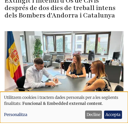
Extingit l'incendi d'Os de Civís
després de dos dies de treball intens
dels Bombers d'Andorra i Catalunya
Utilitzem cookies i tractem dades personals per a les següents
Ús
finalitats:
Funcional & Embedded external content
.
Sanitat
Societat
de
El Col·legi Oficial de Fisioterapeutes
Personalitza
Decline
Accepta
dades
s'incorpora al Pacte nacional per
personals