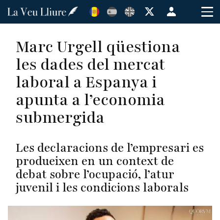
Vés
Menú
al
de
contingut
cuenta
Marc Urgell qüestiona
de
les dades del mercat
usuario
laboral a Espanya i
apunta a l’economia
submergida
Les declaracions de l’empresari es
produeixen en un context de
debat sobre l’ocupació, l’atur
juvenil i les condicions laborals