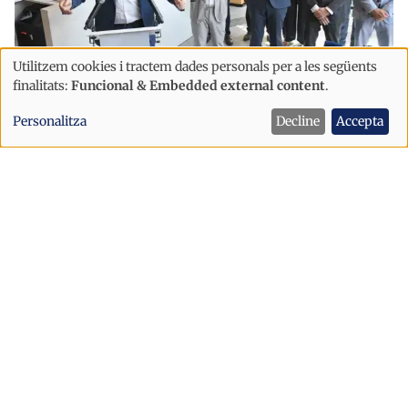
Utilitzem cookies i tractem dades personals per a les següents
Ús
finalitats:
Funcional & Embedded external content
.
de
Economia
Personalitza
Decline
Accepta
dades
Andorra Telecom inaugura la nova
personals
botiga a l'edifici Node
i
cookies