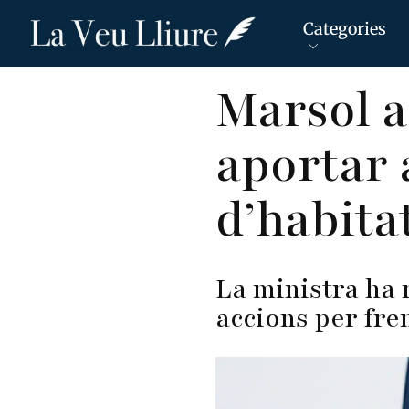
Categories
Vés
Marsol a
al
contingut
aportar 
d’habita
La ministra ha r
accions per fre