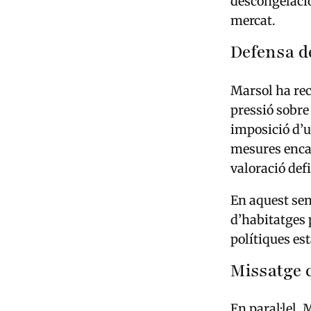
descongelació
mercat.
Defensa d
Marsol ha rec
pressió sobre
imposició d’u
mesures encar
valoració def
En aquest sen
d’habitatges 
polítiques es
Missatge c
En paral·lel,