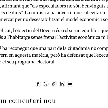
 afirmant que “els especuladors no són benvinguts 
 els de dins”. La ministra ha advertit que cal evitar t
 mercat per no desestabilitzar el model econòmic i soc
licat, l’objectiu del Govern és trobar un equilibri qu
és a l’habitatge sense frenar l’activitat econòmica ni 
ha reconegut que una part de la ciutadania no comp
vern en aquesta matèria, però ha defensat que l’execu
el seu programa electoral.
un comentari nou