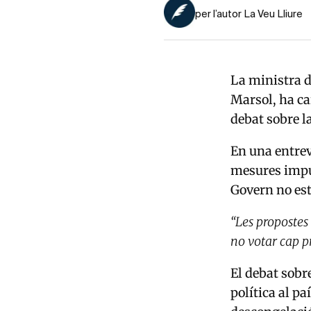
per l’autor La Veu Lliure
La ministra d
Marsol
, ha c
debat sobre la
En una entre
mesures impul
Govern no est
“Les propostes 
no votar cap p
El debat sobr
política al pa