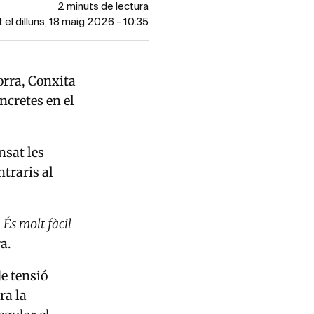
2 minuts de lectura
t el dilluns, 18 maig 2026 - 10:35
orra
,
Conxita
ncretes en el
nsat les
traris al
.
 És molt fàcil
a.
de tensió
ra la