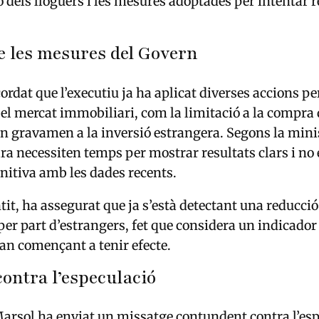
 dels lloguers i les mesures adoptades per intentar r
e les mesures del Govern
ordat que l’executiu ja ha aplicat diverses accions pe
 el mercat immobiliari, com la limitació a la compra d
n gravamen a la inversió estrangera. Segons la mini
a necessiten temps per mostrar resultats clars i no 
initiva amb les dades recents.
tit, ha assegurat que ja s’està detectant una reducci
per part d’estrangers, fet que considera un indicador
tan començant a tenir efecte.
ontra l’especulació
 Marsol ha enviat un missatge contundent contra l’es