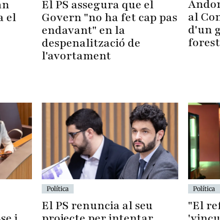
Andor
El PS assegura que el
an
al Con
Govern "no ha fet cap pas
a el
d'un 
endavant" en la
forest
despenalització de
l'avortament
Política
Política
El PS renuncia al seu
"El r
se i
projecte per intentar
'vincu