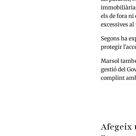
immobiliària,
els de fora ni
excessives al
Segons ha exp
protegir l’acc
Marsol també 
gestió del Go
complint amb 
Afegeix 