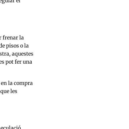
egular el
r frenar la
e pisos o la
stra, aquestes
es pot fer una
ó en la compra
 que les
peculació