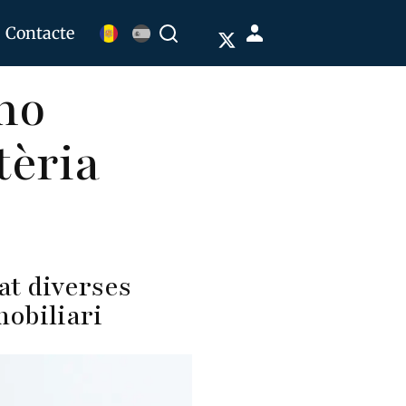
Menú
Contacte
Buscar
de
 no
cuenta
de
tèria
usuario
at diverses
mobiliari