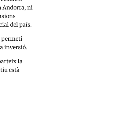
a Andorra, ni
ensions
ial del país.
e permeti
la inversió.
arteix la
tiu està