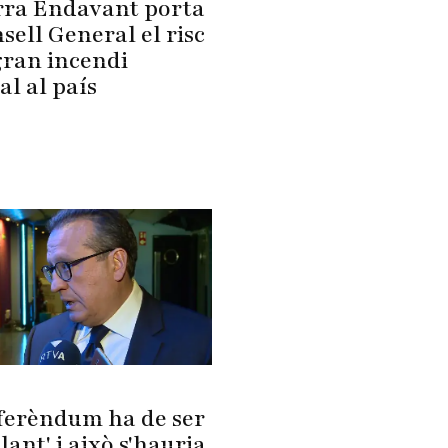
ra Endavant porta
sell General el risc
gran incendi
al al país
eferèndum ha de ser
lant' i això s'hauria