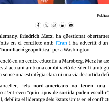
Publicat
 alemany,
Friedrich Merz
, ha qüestionat obertament
Units en el conflicte amb
l’Iran
i ha advertit d’un
“
humiliació geopolítica
” per a Washington.
enció en un centre educatiu a Marsberg, Merz ha as
està actuant amb una combinació de càlcul i ambigü
a sense una estratègia clara ni una via de sortida def
anceller,
“els nord-americans no tenen una 
o s’entreveu
“quin tipus de sortida poden escollir
”
l, debilita el lideratge dels Estats Units en el conflict