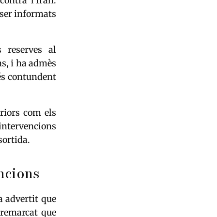
contra l’Iran.
 ser informats
 reserves al
ns, i ha admès
més contundent
riors com els
 intervencions
 sortida.
ncions
a advertit que
 remarcat que