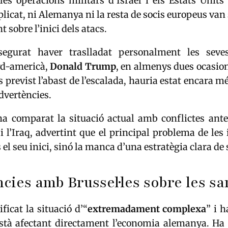
es operacions militars d’Israel i els Estats Units 
licat, ni Alemanya ni la resta de socis europeus van
sobre l’inici dels atacs.
egurat haver traslladat personalment les seves
rd-americà,
Donald Trump
, en almenys dues ocasio
s previst l’abast de l’escalada, hauria estat encara 
advertències.
 ha comparat la situació actual amb conflictes ante
i l’Iraq, advertint que el principal problema de les
 el seu inici, sinó la manca d’una estratègia clara de
cies amb Brussel·les sobre les sa
ficat la situació d’“
extremadament complexa
” i h
 està afectant directament l’economia alemanya. Ha