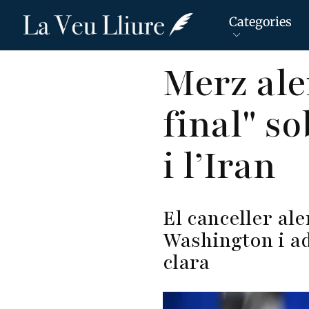
Categories
Vés
Merz ale
al
contingut
final" s
i l’Iran
El canceller al
Washington i ad
clara