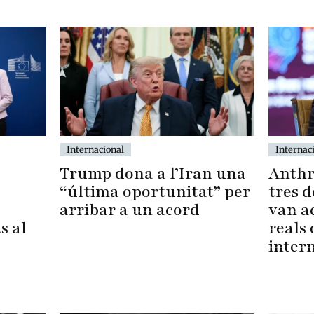
Internac
Internacional
Anthr
Trump dona a l’Iran una
tres d
“última oportunitat” per
van a
arribar a un acord
s al
reals
inter