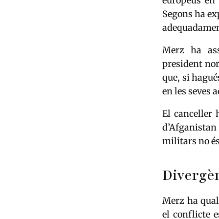
europeus en l
Segons ha exp
adequadament 
Merz ha ass
president no
que, si hagué
en les seves 
El canceller
d’Afganistan 
militars no és
Divergèn
Merz ha quali
el conflicte