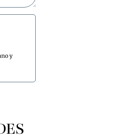
ano y
DES