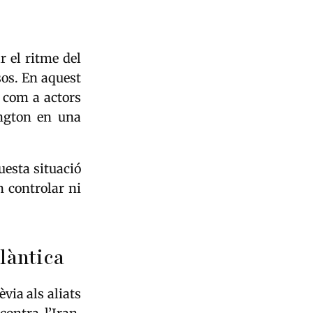
 el ritme del
sos. En aquest
com a actors
ington en una
uesta situació
n controlar ni
tlàntica
via als aliats