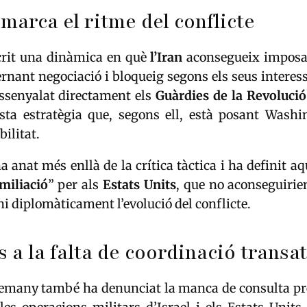
marca el ritme del conflicte
rit una dinàmica en què
l’Iran
aconsegueix imposar
ternant negociació i bloqueig segons els seus interes
assenyalat directament els
Guàrdies de la Revolució
sta estratègia que, segons ell, està posant Wash
bilitat.
ha anat més enllà de la crítica tàctica i ha definit aq
miliació
” per als
Estats Units
, que no aconseguirie
i diplomàticament l’evolució del conflicte.
s a la falta de coordinació transa
lemany també ha denunciat la manca de consulta prè