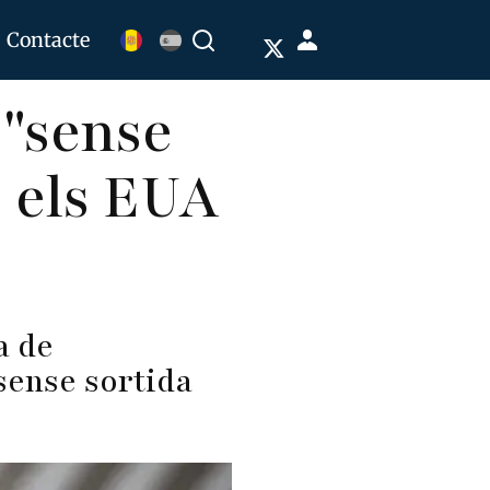
Menú
Contacte
Buscar
de
 "sense
cuenta
de
e els EUA
usuario
a de
sense sortida