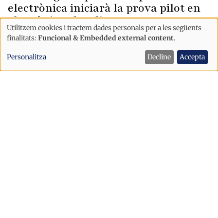
electrònica iniciarà la prova pilot en
els pròxims deu dies
Utilitzem cookies i tractem dades personals per a les següents
Ús
finalitats:
Funcional & Embedded external content
.
de
Personalitza
Decline
Accepta
dades
personals
i
cookies
Sanitat
Societat
Treballadors del SAAS critiquen el