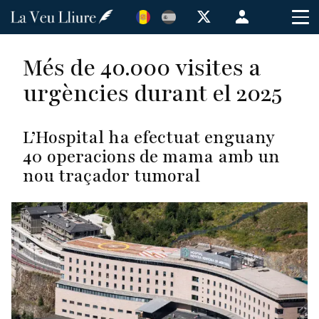
Vés
Menú
al
de
contingut
cuenta
Més de 40.000 visites a
de
urgències durant el 2025
usuario
L’Hospital ha efectuat enguany
40 operacions de mama amb un
nou traçador tumoral