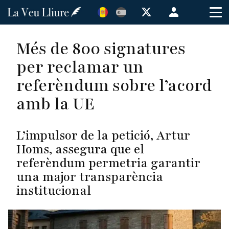
Vés
Menú
al
de
contingut
cuenta
Més de 800 signatures
de
per reclamar un
usuario
referèndum sobre l’acord
amb la UE
L’impulsor de la petició, Artur
Homs, assegura que el
referèndum permetria garantir
una major transparència
institucional