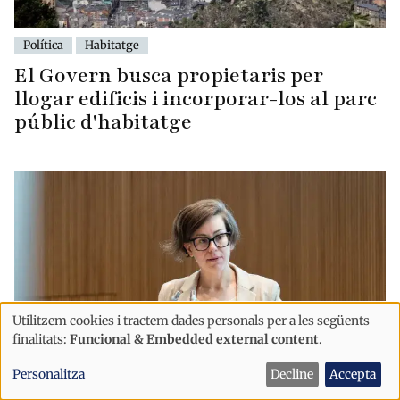
Política
Habitatge
El Govern busca propietaris per
llogar edificis i incorporar-los al parc
públic d'habitatge
Utilitzem cookies i tractem dades personals per a les següents
Ús
finalitats:
Funcional & Embedded external content
.
de
Personalitza
Decline
Accepta
dades
Política