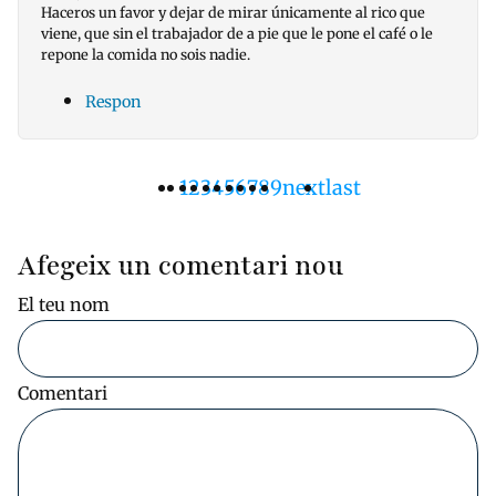
Haceros un favor y dejar de mirar únicamente al rico que
viene, que sin el trabajador de a pie que le pone el café o le
repone la comida no sois nadie.
Respon
Pàgina
1
Pàgina
2
Pàgina
3
Pàgina
4
Pàgina
5
Pàgina
6
Pàgina
7
Pàgina
8
Pàgina
9
Pàgina
next
Última
last
Paginació
actual
següent
pàgina
Afegeix un comentari nou
El teu nom
Comentari