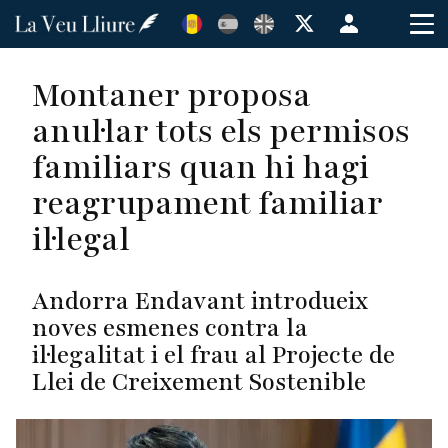
Vés
Menú
al
de
contingut
cuenta
Montaner proposa
de
anul·lar tots els permisos
usuario
familiars quan hi hagi
reagrupament familiar
il·legal
Andorra Endavant introdueix
noves esmenes contra la
il·legalitat i el frau al Projecte de
Llei de Creixement Sostenible