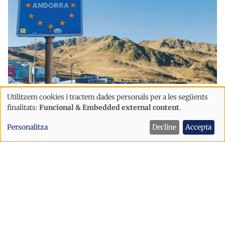
Política
Utilitzem cookies i tractem dades personals per a les següents
Ús
finalitats:
Funcional & Embedded external content
.
Andorra podria posar en risc l’Acord
de
Duaner si rebutja l'acord amb la UE
Personalitza
Decline
Accepta
dades
després d’una eventual aplicació
personals
provisional
i
cookies