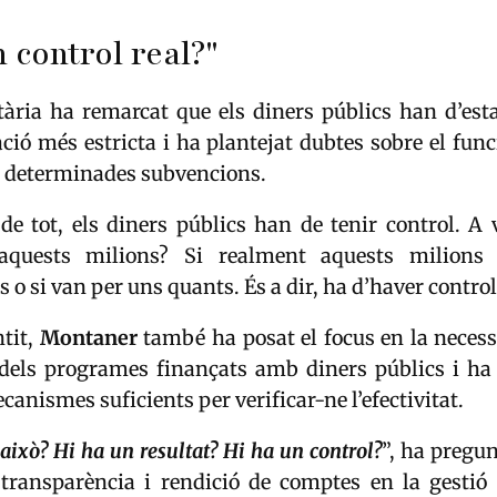
n control real?"
ària ha remarcat que els diners públics han d’est
ació més estricta i ha plantejat dubtes sobre el fun
 determinades subvencions.
de tot, els diners públics han de tenir control. A 
aquests milions? Si realment aquests milions
 o si van per uns quants. És a dir, ha d’haver contro
ntit,
Montaner
també ha posat el focus en la necess
s dels programes finançats amb diners públics i ha 
canismes suficients per verificar-ne l’efectivitat.
això? Hi ha un resultat? Hi ha un control?
”, ha pregun
transparència i rendició de comptes en la gestió 