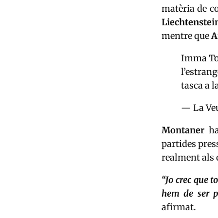
matèria de c
Liechtenstei
mentre que
A
Imma Tor
l’estrang
tasca a l
— La Veu
Montaner
ha
partides pres
realment als 
“Jo crec que to
hem de ser p
afirmat.