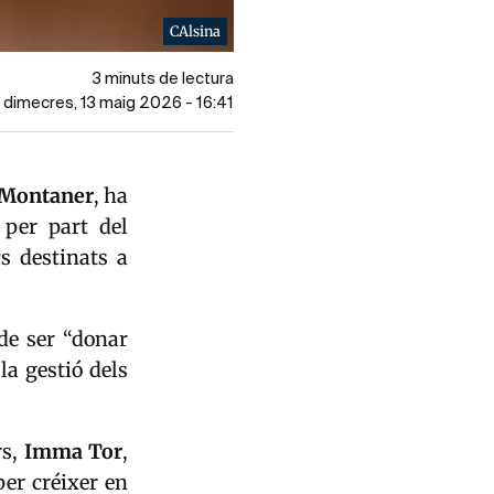
CAlsina
3 minuts de lectura
l dimecres, 13 maig 2026 - 16:41
 Montaner
, ha
per part del
s destinats a
 de ser “donar
la gestió dels
s,
Imma Tor
,
er créixer en