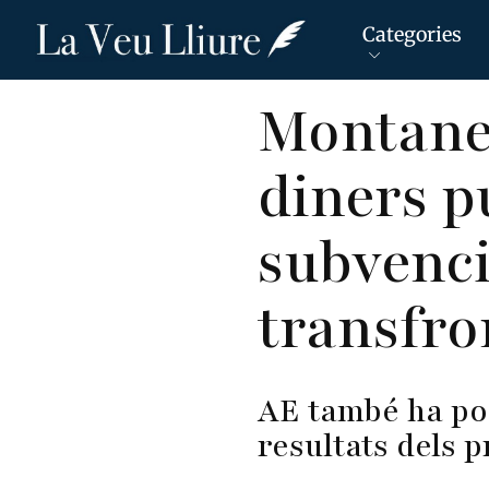
Categories
Vés
Montaner
al
contingut
diners p
subvenci
transfro
AE també ha posa
resultats dels 