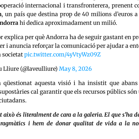
ooperació internacional i transfronterera, prenent 
n
, un país que destina prop de 40 milions d’euros a
ndorra
hi dedica aproximadament un milió.
 explica per què Andorra ha de seguir gastant en pr
er i anuncia reforçar la comunicació per ajudar a ent
a societat
pic.twitter.com/4yVtyWz09Z
 Lliure (@laveulliure)
May 8, 2026
 qüestionat aquesta visió i ha insistit que aban
supostàries cal garantir que els recursos públics són ú
ciutadans.
t això és literalment de cara a la galeria. El que s’ha d
ragmàtics i hem de donar qualitat de vida a la no