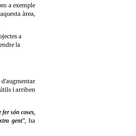
com a exemple
 aquesta àrea,
ojectes a
endre la
s d’augmentar
tils i arriben
e fer són coses,
stra gent
”, ha