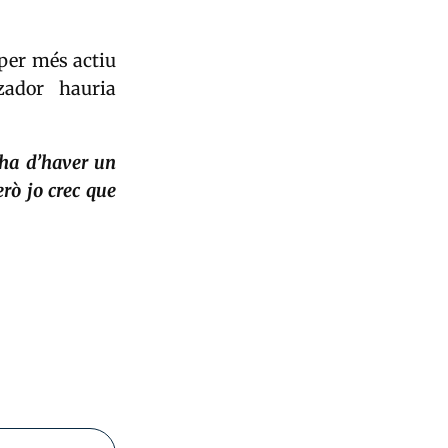
per més actiu
zador hauria
, ha d’haver un
rò jo crec que