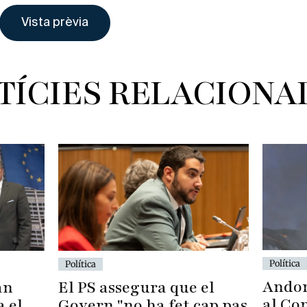
TÍCIES RELACIONA
Política
Política
Andor
El PS assegura que el
an
al Con
Govern "no ha fet cap pas
a el