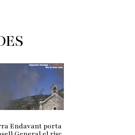
DES
ra Endavant porta
sell General el risc