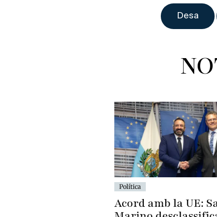
NO
Política
Acord amb la UE: S
Marino desclassific