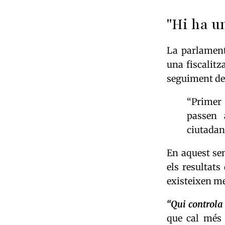
"Hi ha u
La parlament
una fiscalitz
seguiment de
“Primer 
passen 
ciutadans
En aquest se
els resultat
existeixen me
“Qui controla 
que cal més 