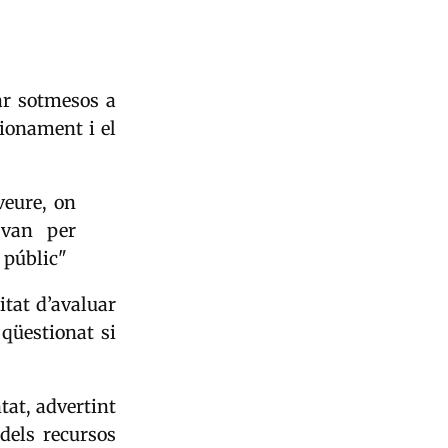
ar sotmesos a
cionament i el
veure, on
 van per
l públic"
itat d’avaluar
qüestionat si
tat, advertint
dels recursos