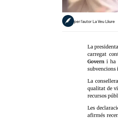
per l’autor La Veu Lliure
La presidenta
carregat co
Govern
i ha 
subvencions i
La consellera
qualitat de v
recursos públ
Les declaraci
afirmés rece