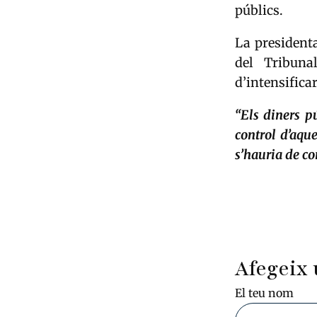
públics.
La presidenta
del Tribuna
d’intensificar
“Els diners pú
control d’aqu
s’hauria de c
Afegeix 
El teu nom