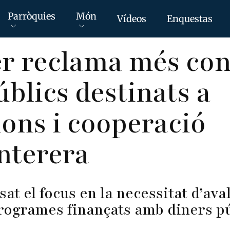
Parròquies
Món
Vídeos
Enquestas
 reclama més cont
úblics destinats a
ons i cooperació
nterera
t el focus en la necessitat d’ava
programes finançats amb diners p