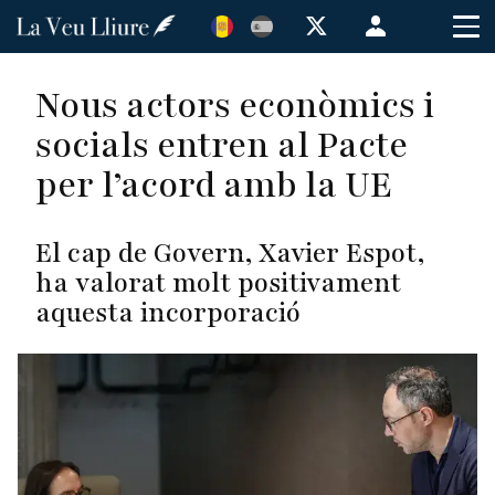
Vés
Menú
al
de
contingut
cuenta
Nous actors econòmics i
de
socials entren al Pacte
usuario
per l’acord amb la UE
El cap de Govern, Xavier Espot,
ha valorat molt positivament
aquesta incorporació