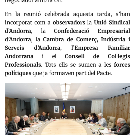
negociador amb la UE.
En la reunió celebrada aquesta tarda, s’han
incorporat com a
observadors
la
Unió Sindical
d’Andorra
, la
Confederació Empresarial
d’Andorra
, la
Cambra de Comerç, Indústria i
Serveis d’Andorra
, l’
Empresa Familiar
Andorrana
i el
Consell de Col·legis
Professionals
. Tots ells se sumen a les
forces
polítiques
que ja formaven part del Pacte.