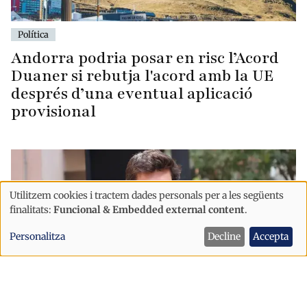
Política
Andorra podria posar en risc l’Acord
Duaner si rebutja l'acord amb la UE
després d’una eventual aplicació
provisional
Utilitzem cookies i tractem dades personals per a les següents
Ús
finalitats:
Funcional & Embedded external content
.
de
Personalitza
Decline
Accepta
dades
personals
i
cookies