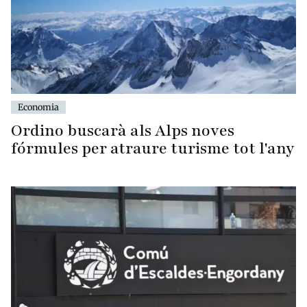
Economia
Ordino buscarà als Alps noves
fórmules per atraure turisme tot l'any