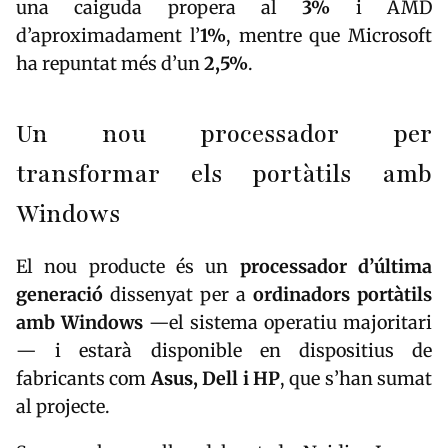
una caiguda propera al
3%
i AMD
d’aproximadament l’
1%
, mentre que Microsoft
ha repuntat més d’un
2,5%
.
Un nou processador per
transformar els portàtils amb
Windows
El nou producte és un
processador d’última
generació
dissenyat per a
ordinadors portàtils
amb Windows
—el sistema operatiu majoritari
— i estarà disponible en dispositius de
fabricants com
Asus, Dell i HP
, que s’han sumat
al projecte.