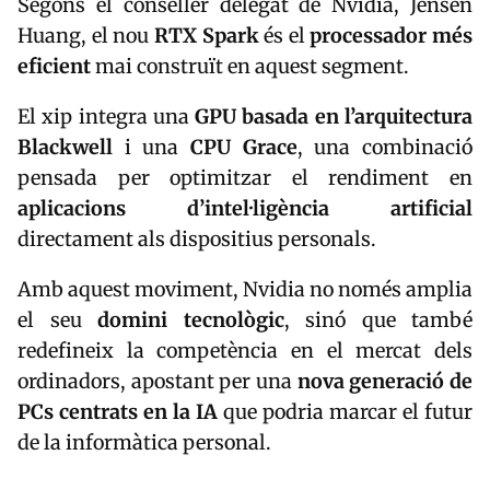
Segons el conseller delegat de Nvidia,
Jensen
Huang
, el nou
RTX Spark
és el
processador més
eficient
mai construït en aquest segment.
El xip integra una
GPU basada en l’arquitectura
Blackwell
i una
CPU Grace
, una combinació
pensada per optimitzar el rendiment en
aplicacions d’intel·ligència artificial
directament als dispositius personals.
Amb aquest moviment, Nvidia no només amplia
el seu
domini tecnològic
, sinó que també
redefineix la competència en el mercat dels
ordinadors, apostant per una
nova generació de
PCs centrats en la IA
que podria marcar el futur
de la informàtica personal.