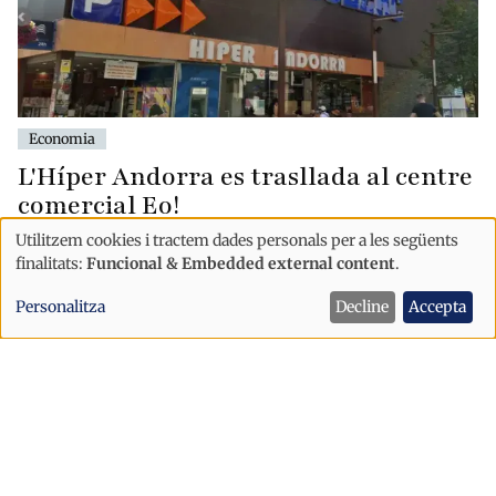
Economia
L'Híper Andorra es trasllada al centre
comercial Eo!
Utilitzem cookies i tractem dades personals per a les següents
Ús
finalitats:
Funcional & Embedded external content
.
de
Personalitza
Decline
Accepta
dades
personals
i
cookies