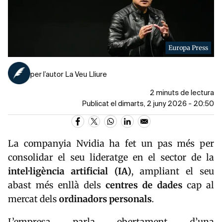
Europa Press
per l’autor La Veu Lliure
2 minuts de lectura
Publicat el dimarts, 2 juny 2026 - 20:50
La companyia
Nvidia
ha fet un pas més per
consolidar el seu lideratge en el sector de la
intel·ligència artificial (IA)
, ampliant el seu
abast més enllà dels
centres de dades
cap al
mercat dels
ordinadors personals
.
L’empresa parla obertament d’una