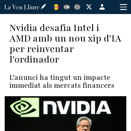
Vés
Menú
al
de
contingut
cuenta
Nvidia desafia Intel i
de
AMD amb un nou xip d’IA
usuario
per reinventar
l’ordinador
L’anunci ha tingut un impacte
immediat als mercats financers