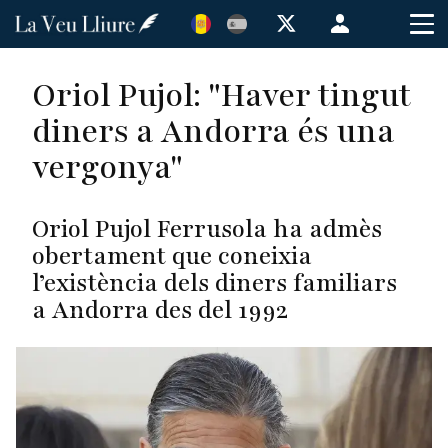
Vés
Menú
al
de
contingut
cuenta
Oriol Pujol: "Haver tingut
de
diners a Andorra és una
usuario
vergonya"
Oriol Pujol Ferrusola ha admès
obertament que coneixia
l’existència dels diners familiars
a Andorra des del 1992