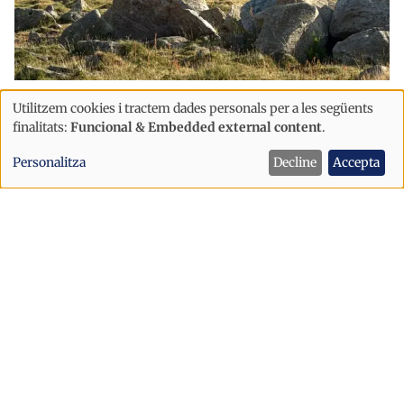
Successos
Utilitzem cookies i tractem dades personals per a les següents
Ús
Més d’una vintena de presumptes
finalitats:
Funcional & Embedded external content
.
de
contrabandistes es concentren a la
Personalitza
Decline
Accepta
banda francesa de la frontera
dades
personals
i
cookies