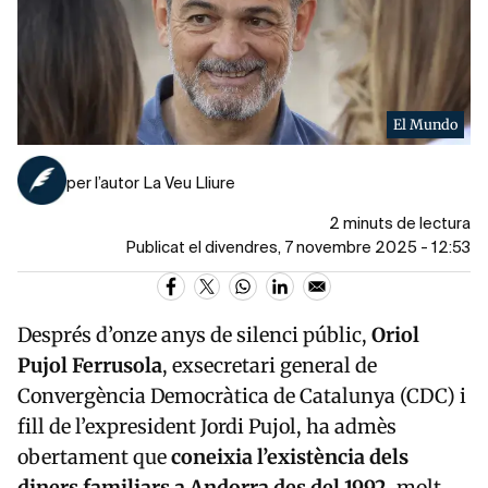
El Mundo
per l’autor La Veu Lliure
2 minuts de lectura
Publicat el divendres, 7 novembre 2025 - 12:53
Després d’onze anys de silenci públic,
Oriol
Pujol Ferrusola
, exsecretari general de
Convergència Democràtica de Catalunya (CDC) i
fill de l’expresident Jordi Pujol, ha admès
obertament que
coneixia l’existència dels
diners familiars a Andorra des del 1992
, molt