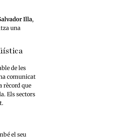
Salvador Illa
,
itza una
üística
ble de les
ha comunicat
ra rècord que
a. Els sectors
t.
mbé el seu