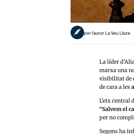
per l’autor La Veu Lliure
La líder d’Ali
marxa una no
visibilitat de
de cara a les
L’eix central
“Salvem el ca
per no compli
Segons ha inf