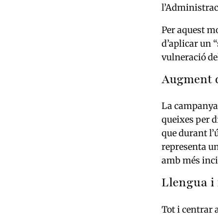
l’Administrac
Per aquest mo
d’aplicar un 
vulneració de
Augment d
La campanya 
queixes per d
que durant l’
representa un
amb més incidè
Llengua i 
Tot i centrar