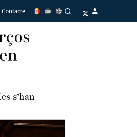
Menú
Contacte
Buscar
de
rços
cuenta
de
 en
usuario
ies s’han