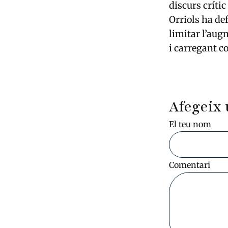
discurs críti
Orriols ha de
limitar l’aug
i carregant c
Afegeix 
El teu nom
Comentari