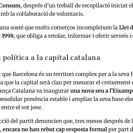
l Consum
, després d’un treball de recopilació iniciat 
mb la col·laboració de voluntaris.
lana sosté que molts comerços incompleixen la
Llei 
e 1998
, que obliga a retolar, informar i oferir servei
 política a la capital catalana
 que Barcelona és un territori complex per a la seva 
a que la capital serà clau per mesurar el creixement d
iança Catalana va inaugurar
una nova seu a l’Eixamp
onsolidar presència estable i ampliar la seva base ele
entre el vot jove.
ecció del partit denuncien que, tres mesos després de 
,
encara no han rebut cap resposta formal
per part 