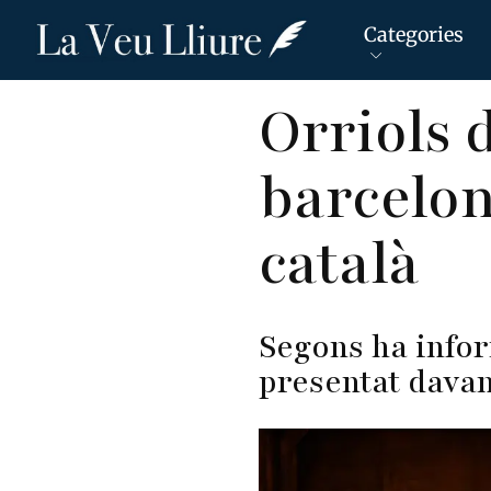
Categories
Vés
Orriols 
al
contingut
barcelon
català
Segons ha infor
presentat davan