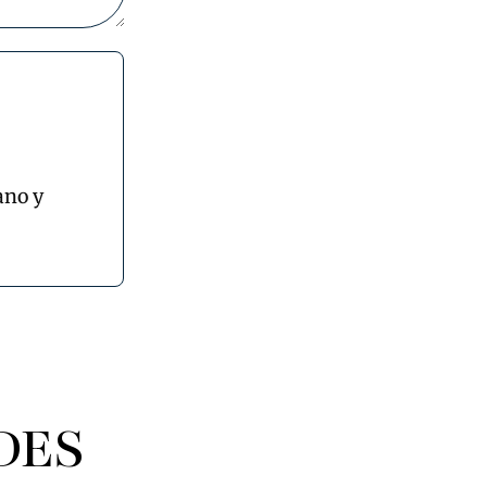
ano y
DES