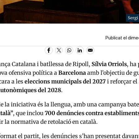
Sergi
Publicat el dim
ança Catalana i batllessa de Ripoll,
Sílvia Orriols
, ha
va ofensiva política a
Barcelona
amb l’objectiu de g
 cara a les
eleccions municipals del 2027
i reforçar el
autonòmiques del 2028
.
 de la iniciativa és la llengua, amb una campanya ba
talà”
, que inclou
700 denúncies contra establiment
r la normativa de retolació en català.
ormat el partit, les denúncies s’han presentat davant