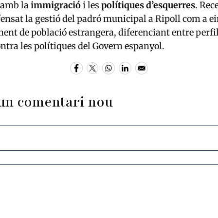
c amb la
immigració
i les
polítiques d’esquerres
. Rec
fensat la gestió del padró municipal a Ripoll com a e
ment de població estrangera, diferenciant entre perfi
ontra les polítiques del Govern espanyol.
un comentari nou