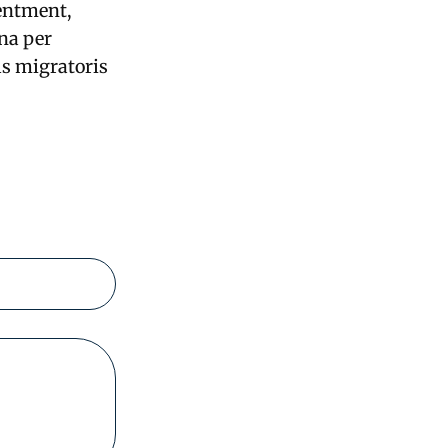
entment,
ina per
ls migratoris