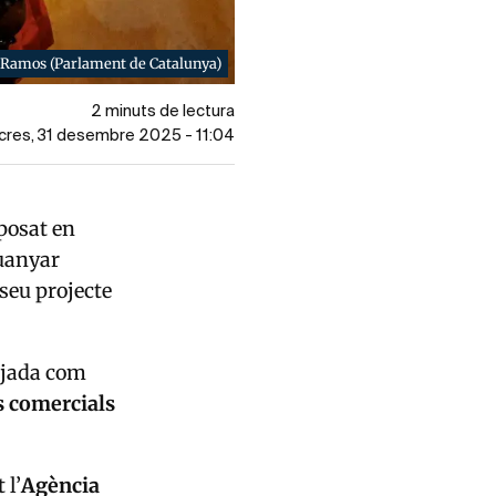
 Ramos (Parlament de Catalunya)
2 minuts de lectura
ecres, 31 desembre 2025 - 11:04
 posat en
uanyar
 seu projecte
tejada com
s comercials
 l’
Agència