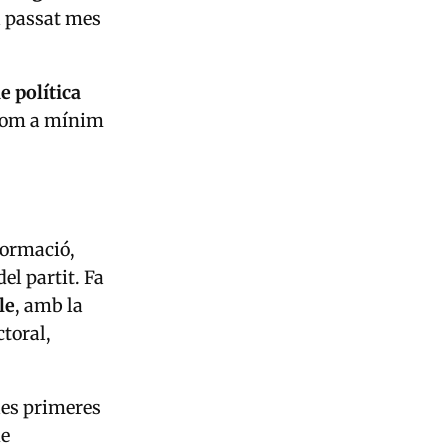
el passat mes
de política
s com a mínim
formació,
el partit. Fa
le
, amb la
ctoral,
les primeres
de