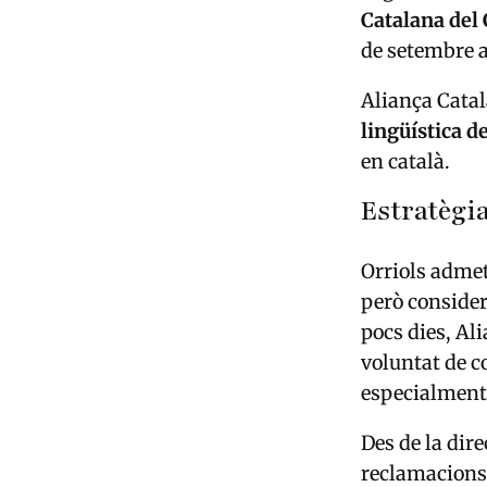
Catalana de
de setembre a
Aliança Cata
lingüística d
en català.
Estratègia
Orriols admet
però consider
pocs dies, Al
voluntat de c
especialment 
Des de la dir
reclamacions