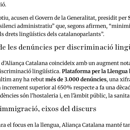
ió.
tiu, acusen el Govern de la Generalitat, presidit per
“silenci administratiu” que, segons afirmen, “minim
ls drets lingüístics dels catalanoparlants”.
e les denúncies per discriminació ling
d’Aliança Catalana coincideix amb un augment nota
iscriminació lingüística.
Plataforma per la Llengua
últim any ha rebut
més de 3.000 denúncies
, una xif
 increment superior al 650% respecte a fa una dècad
ncies són l’hostaleria i, en l’àmbit públic, la sanita
immigració, eixos del discurs
 ara el focus en la llengua, Aliança Catalana manté ta