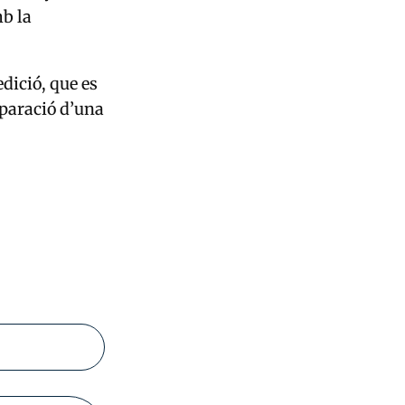
mb la
edició, que es
eparació d’una