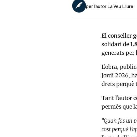
per l’autor La Veu Lliure
El conseller g
solidari de
1.
generats per 
L’obra, public
Jordi 2026, ha
drets perquè t
Tant l’autor 
permès que la
“Quan fas un p
cost perquè l’