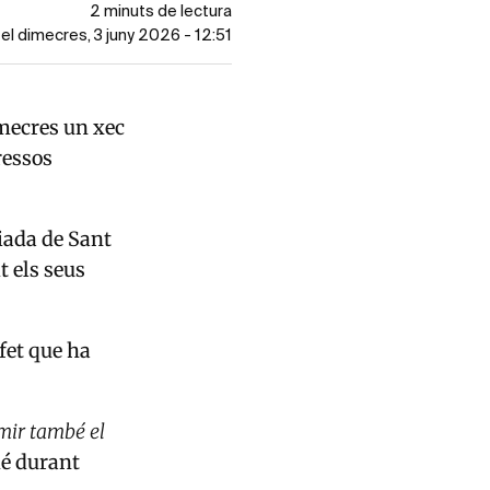
2 minuts de lectura
 el dimecres, 3 juny 2026 - 12:51
imecres un xec
ressos
iada de Sant
t els seus
fet que ha
.
umir també el
mé durant