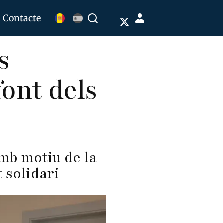
Menú
Contacte
Buscar
de
s
cuenta
de
font dels
usuario
amb motiu de la
 solidari