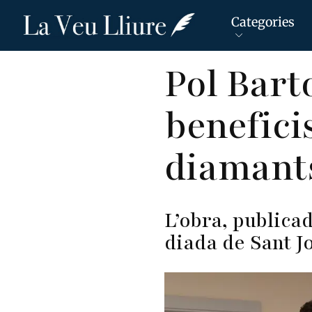
Categories
Vés
Pol Barto
al
contingut
beneficis
diamants
L’obra, publica
diada de Sant J