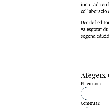
inspirada en l
col·laboració 
Des de l’edito
va esgotar du
segona edició 
Afegeix 
El teu nom
Comentari