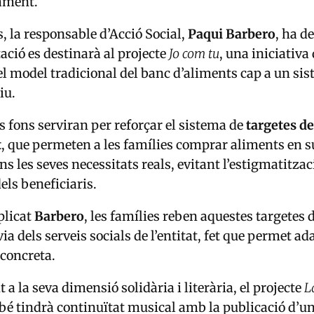
rament.
s, la responsable d’Acció Social,
Paqui
Barbero
, ha d
ació es destinarà al projecte
Jo com tu
, una iniciativa
l model tradicional del banc d’aliments cap a un si
iu.
ls fons serviran per reforçar el sistema de
targetes de
t
, que permeten a les famílies comprar aliments en 
s les seves necessitats reals, evitant l’estigmatitzac
els beneficiaris.
plicat
Barbero
, les famílies reben aquestes targetes
ia dels serveis socials de l’entitat, fet que permet ad
 concreta.
 a la seva dimensió solidària i literària, el projecte
L
é tindrà continuïtat musical amb la publicació d’u