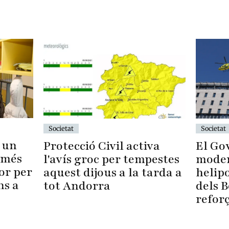
Societat
Societat
 un
Protecció Civil activa
El Go
 més
l'avís groc per tempestes
moder
or per
aquest dijous a la tarda a
helipo
ns a
tot Andorra
dels 
refor