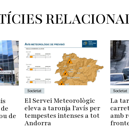
TÍCIES RELACIONA
Societat
Societat
La tar
El Servei Meteorològic
is
carre
eleva a taronja l'avís per
 de
amb r
tempestes intenses a tot
sou de
front
Andorra