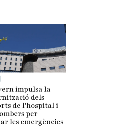
vern impulsa la
nització dels
rts de l'hospital i
Bombers per
çar les emergències