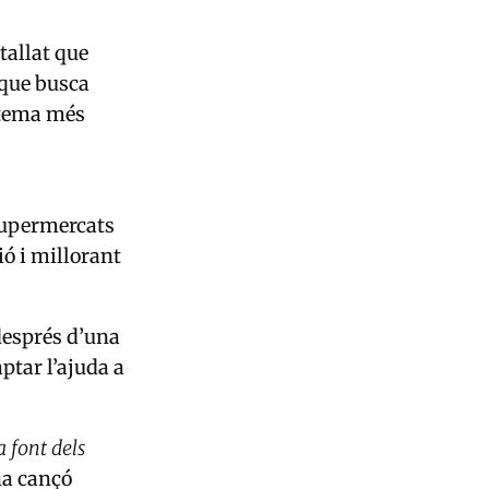
etallat que
 que busca
stema més
supermercats
ió i millorant
 després d’una
aptar l’ajuda a
a font dels
na cançó