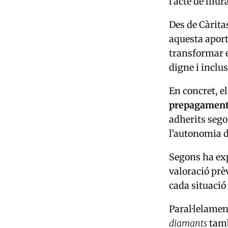
l’acte de lliu
Des de Càrita
aquesta aport
transformar e
digne i inclus
En concret, e
prepagamen
adherits segon
l’autonomia d
Segons ha ex
valoració prèv
cada situació
Paral·lelament
diamants
tamb