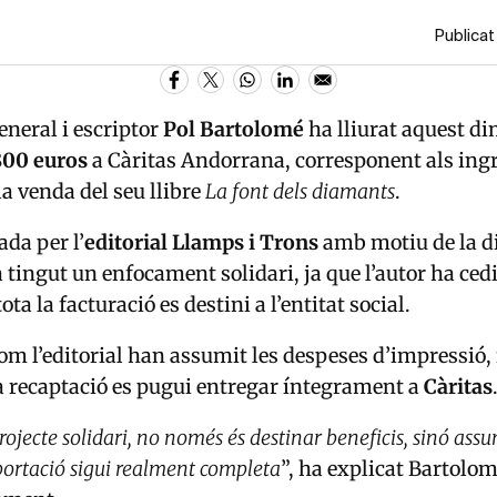
Publicat
eneral i escriptor
Pol Bartolomé
ha lliurat aquest d
800 euros
a
Càritas Andorrana
, corresponent als ing
la venda del seu llibre
La font dels diamants
.
ada per l’
editorial Llamps i Trons
amb motiu de la d
 tingut un enfocament solidari, ja que l’autor ha cedi
ota la facturació es destini a l’entitat social.
com l’editorial han assumit les despeses d’impressió, 
 recaptació es pugui entregar íntegrament a
Càritas
rojecte solidari, no només és destinar beneficis, sinó ass
aportació sigui realment completa
”, ha explicat Bartolo