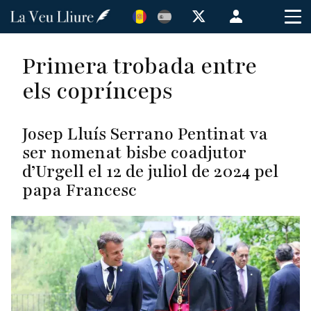
Vés
Menú
al
de
contingut
cuenta
Primera trobada entre
de
els coprínceps
usuario
Josep Lluís Serrano Pentinat va
ser nomenat bisbe coadjutor
d’Urgell el 12 de juliol de 2024 pel
papa Francesc