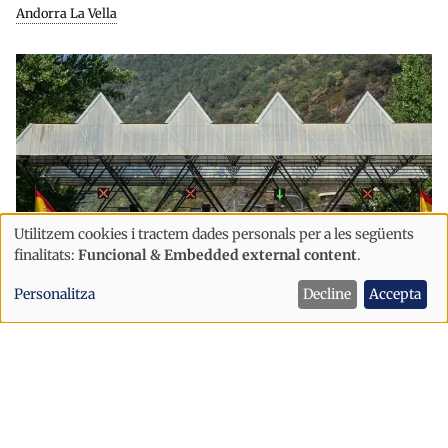
Andorra La Vella
Utilitzem cookies i tractem dades personals per a les següents
Ús
finalitats:
Funcional & Embedded external content
.
de
Personalitza
Decline
Accepta
dades
Societat
personals
Cues a la frontera hispanoandorrana
i
en plena operació sortida de l'1 d'agost
cookies