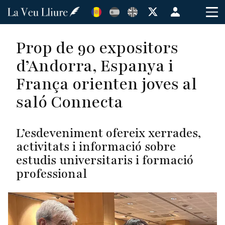
Vés
Menú
al
de
contingut
cuenta
Prop de 90 expositors
de
d’Andorra, Espanya i
usuario
França orienten joves al
saló Connecta
L’esdeveniment ofereix xerrades,
activitats i informació sobre
estudis universitaris i formació
professional