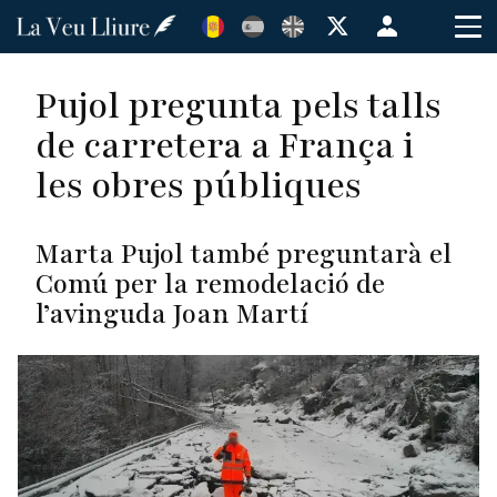
Vés
Menú
al
de
contingut
cuenta
Pujol pregunta pels talls
de
de carretera a França i
usuario
les obres públiques
Marta Pujol també preguntarà el
Comú per la remodelació de
l’avinguda Joan Martí