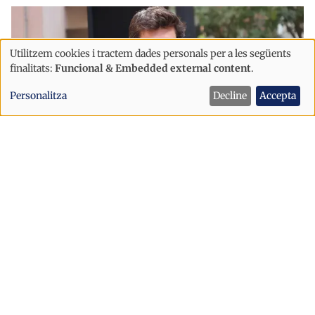
Utilitzem cookies i tractem dades personals per a les següents
Ús
finalitats:
Funcional & Embedded external content
.
de
Personalitza
Decline
Accepta
dades
personals
i
cookies
Política
Sant Julià afronta la festa major amb
un dispositiu de seguretat reforçat
després dels incidents d’Escaldes
Sant Julià