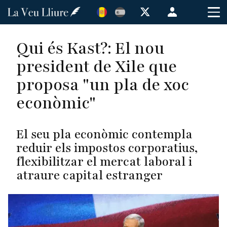
Vés
Menú
al
de
contingut
cuenta
Qui és Kast?: El nou
de
president de Xile que
usuario
proposa "un pla de xoc
econòmic"
El seu pla econòmic contempla
reduir els impostos corporatius,
flexibilitzar el mercat laboral i
atraure capital estranger