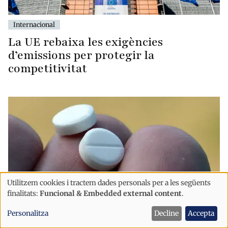
Internacional
La UE rebaixa les exigències
d’emissions per protegir la
competitivitat
Utilitzem cookies i tractem dades personals per a les següents
Ús
finalitats:
Funcional & Embedded external content
.
de
Personalitza
Decline
Accepta
dades
Internacional