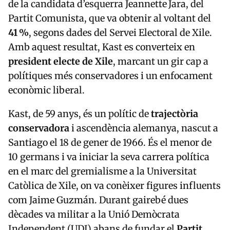
de la candidata d’esquerra Jeannette Jara, del
Partit Comunista, que va obtenir al voltant del
41 %
, segons dades del Servei Electoral de Xile.
Amb aquest resultat, Kast es converteix en
president electe de Xile
, marcant un gir cap a
polítiques més conservadores i un enfocament
econòmic liberal.
Kast, de 59 anys, és un polític de
trajectòria
conservadora
i ascendència alemanya, nascut a
Santiago el 18 de gener de 1966. És el menor de
10 germans i va iniciar la seva carrera política
en el marc del gremialisme a la Universitat
Catòlica de Xile, on va conèixer figures influents
com Jaime Guzmán. Durant gairebé dues
dècades va militar a la Unió Demòcrata
Independent (UDI) abans de fundar el
Partit