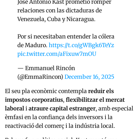
José Antonio Kast prometió romper
relaciones con las dictaduras de
Venezuela, Cuba y Nicaragua.
Por si necesitaban entender la cólera
de Maduro.
https://t.co/gWBgk6TeYz
pic.twitter.com/aFixuw7mOU
— Emmanuel Rincón
(@EmmaRincon)
December 16, 2025
El seu pla econòmic contempla
reduir els
impostos corporatius
,
flexibilitzar el mercat
laboral
i
atraure capital estranger
, amb especial
èmfasi en la confiança dels inversors i la
reactivació del comerç i la indústria local.