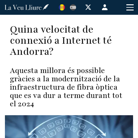
Vés
Menú
al
de
contingut
cuenta
Quina velocitat de
de
connexió a Internet té
usuario
Andorra?
Aquesta millora és possible
gràcies a la modernització de la
infraestructura de fibra òptica
que es va dur a terme durant tot
el 2024