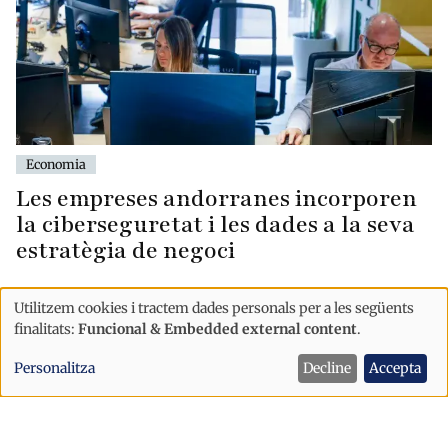
Economia
Les empreses andorranes incorporen
la ciberseguretat i les dades a la seva
estratègia de negoci
Utilitzem cookies i tractem dades personals per a les següents
Ús
finalitats:
Funcional & Embedded external content
.
de
Personalitza
Decline
Accepta
dades
personals
i