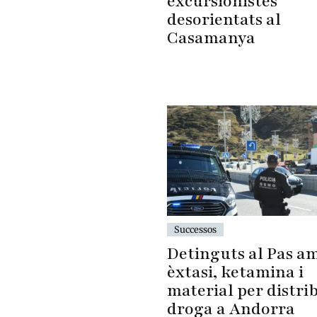
excursionistes
desorientats al
Casamanya
Successos
Detinguts al Pas a
èxtasi, ketamina i
material per distri
droga a Andorra