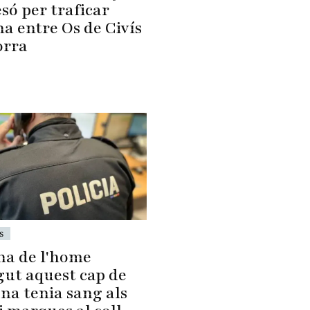
só per traficar
a entre Os de Civís
orra
s
na de l'home
gut aquest cap de
na tenia sang als