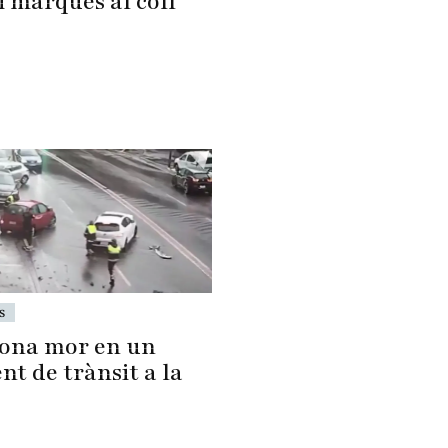
 i marques al coll
s
ona mor en un
nt de trànsit a la