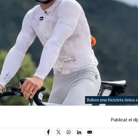
Roben una bicicleta única 
Publicat el d