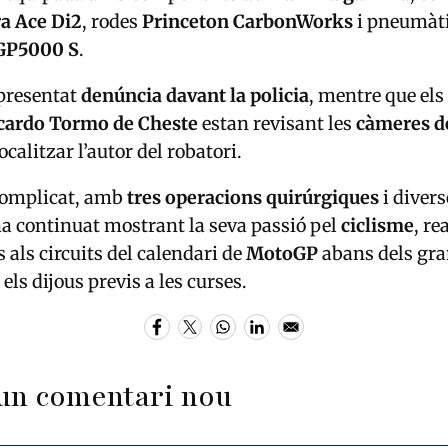
a Ace Di2
, rodes
Princeton CarbonWorks
i pneumàt
 GP5000 S
.
 presentat
denúncia davant la policia
, mentre que el
icardo Tormo de Cheste
estan revisant les
càmeres d
ocalitzar l’autor del robatori.
 complicat, amb
tres operacions quirúrgiques
i divers
ha continuat mostrant la seva passió pel
ciclisme
, re
als circuits del calendari de
MotoGP
abans dels gra
ls dijous previs a les curses.
un comentari nou