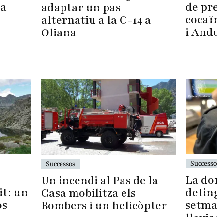
de pre
na
adaptar un pas
cocaïn
alternatiu a la C-14 a
i And
Oliana
Successo
Successos
La do
Un incendi al Pas de la
t: un
detin
Casa mobilitza els
os
setma
Bombers i un helicòpter