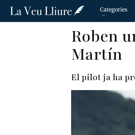
Categories
Vés
Roben un
al
contingut
Martín
El pilot ja ha 