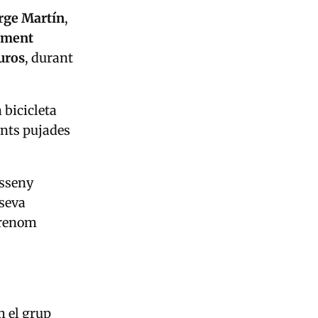
rge Martín
,
nament
uros
, durant
 bicicleta
ents pujades
isseny
 seva
brenom
m el grup