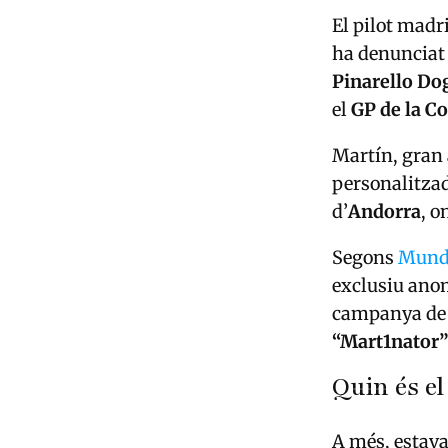
El pilot madr
ha denunciat
Pinarello Do
el
GP de la C
Martín, gran 
personalitzad
d’
Andorra
, o
Segons
Mundo
exclusiu an
campanya de 
“Mart1nator”
Quin és el
A més, estav