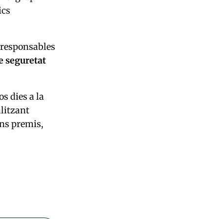
ics
s responsables
e seguretat
os dies a la
alitzant
ns premis,