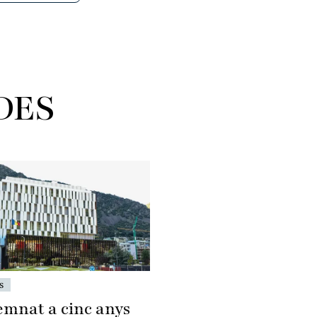
DES
s
mnat a cinc anys