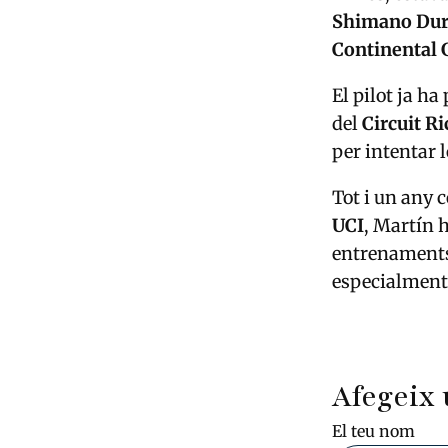
Shimano Dur
Continental
El pilot ja ha
del
Circuit R
per intentar l
Tot i un any
UCI
, Martín 
entrenaments 
especialment e
Afegeix 
El teu nom