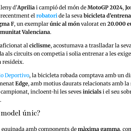
ileny d’
Aprilia
i campió del món de
MotoGP 2024
,
Jo
 recentment el
robatori
de la seva
bicicleta d’entre
gma F
, un exemplar
únic al món
valorat en
20.000 e
omunitat Valenciana
.
aficionat al
ciclisme
, acostumava a traslladar la seva
a als circuits on competia i solia entrenar a les exig
n resideix.
 Deportivo
, la bicicleta robada comptava amb un d
omenat
Edge
, amb motius daurats relacionats amb la
campionat, incloent-hi les seves
inicials
i el seu so
.
 model únic?
a equipada amb components de
màxima gamma
, co