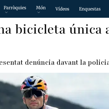
Parròquies
Món
Vídeos
Enquestas
a bicicleta única 
presentat denúncia davant la polic