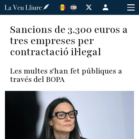
Vés
Menú
al
de
contingut
cuenta
Sancions de 3.300 euros a
de
tres empreses per
usuario
contractació il·legal
Les multes s'han fet públiques a
través del BOPA