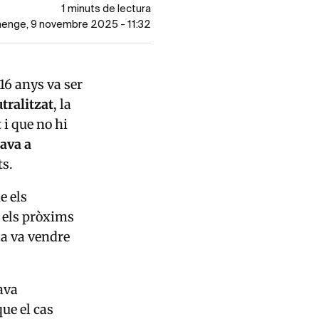
1 minuts de lectura
umenge, 9 novembre 2025 - 11:32
16 anys va ser
utralitzat
, la
t i que no hi
ava a
ts.
e els
n els pròxims
la va vendre
ava
que el cas