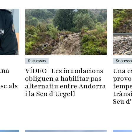
Successos
Successo
ana
VÍDEO | Les inundacions
Una e
obliguen a habilitar pas
provo
se als
alternatiu entre Andorra
tempes
i la Seu d'Urgell
trànsi
Seu d