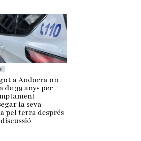
s
gut a Andorra un
a de 39 anys per
umptament
segar la seva
a pel terra després
 discussió