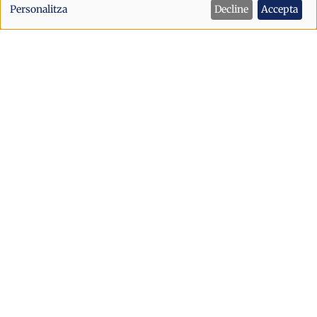
de
Personalitza
Decline
Accepta
dades
personals
i
cookies
Política
Sant Julià afronta la festa major amb
un dispositiu de seguretat reforçat
després dels incidents d’Escaldes
Sant Julià