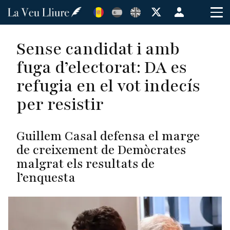
Vés
Menú
al
de
contingut
cuenta
Sense candidat i amb
de
fuga d’electorat: DA es
usuario
refugia en el vot indecís
per resistir
Guillem Casal defensa el marge
de creixement de Demòcrates
malgrat els resultats de
l’enquesta