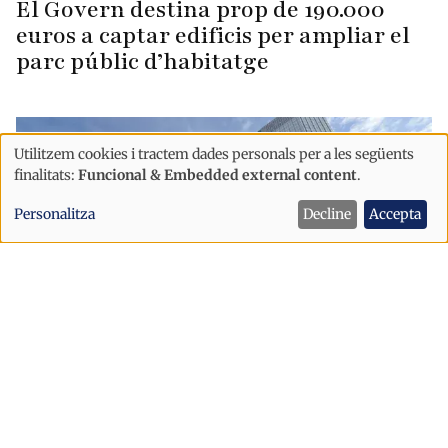
El Govern destina prop de 190.000
euros a captar edificis per ampliar el
parc públic d’habitatge
Utilitzem cookies i tractem dades personals per a les següents
Ús
finalitats:
Funcional & Embedded external content
.
de
Personalitza
Decline
Accepta
dades
personals
i
cookies
Economia
Andorra aprova un nou reglament
per a adaptar el sector bancari a la