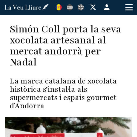
Vés
Menú
al
de
contingut
cuenta
Simón Coll porta la seva
de
xocolata artesanal al
usuario
mercat andorrà per
Nadal
La marca catalana de xocolata
històrica s’instal·la als
supermercats i espais gourmet
d’Andorra