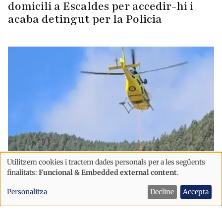
domicili a Escaldes per accedir-hi i
acaba detingut per la Policia
Utilitzem cookies i tractem dades personals per a les següents
Ús
Successos
finalitats:
Funcional & Embedded external content
.
de
Controlat un incendi d'uns 30 metres
Personalitza
Decline
Accepta
dades
quadrats provocat per un llamp en
personals
Sant Julià