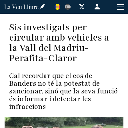
Vés
Menú
al
de
contingut
cuenta
Sis investigats per
de
circular amb vehicles a
usuario
la Vall del Madriu-
Perafita-Claror
Cal recordar que el cos de
Banders no té la potestat de
sancionar, sinó que la seva funció
és informar i detectar les
infraccions