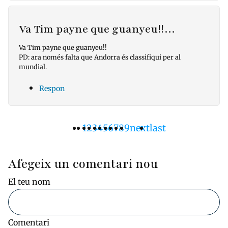
Va Tim payne que guanyeu!!…
Va Tim payne que guanyeu!!
PD: ara només falta que Andorra és classifiqui per al
mundial.
Respon
Pàgina
1
Pàgina
2
Pàgina
3
Pàgina
4
Pàgina
5
Pàgina
6
Pàgina
7
Pàgina
8
Pàgina
9
Pàgina
next
Última
last
Paginació
actual
següent
pàgina
Afegeix un comentari nou
El teu nom
Comentari