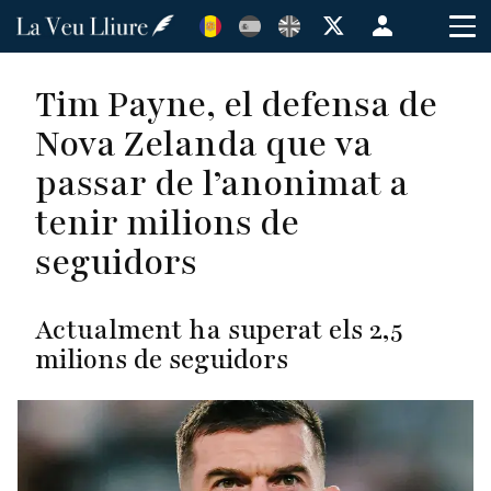
Vés
Menú
al
de
contingut
cuenta
Tim Payne, el defensa de
de
Nova Zelanda que va
usuario
passar de l’anonimat a
tenir milions de
seguidors
Actualment ha superat els 2,5
milions de seguidors