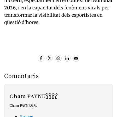
modern, especialment en el context del
Mundial
2026
, i en la capacitat dels fenòmens virals per
transformar la visibilitat dels esportistes en
qüestió d’hores.
Comentaris
Cham PAYNE🍾🍾🍾🍾
Cham PAYNE🍾🍾🍾🍾
Respon