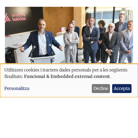
Utilitzem cookies i tractem dades personals per a les següents
Ús
finalitats:
Funcional & Embedded external content
.
de
Economia
Personalitza
Decline
Accepta
dades
Andorra Telecom inaugura la nova
personals
botiga a l'edifici Node
i
cookies