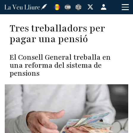
Vés
Menú
al
de
contingut
cuenta
Tres treballadors per
de
pagar una pensió
usuario
El Consell General treballa en
una reforma del sistema de
pensions