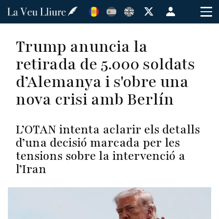
Vés
Menú
al
de
contingut
cuenta
Trump anuncia la
de
retirada de 5.000 soldats
usuario
d’Alemanya i s'obre una
nova crisi amb Berlín
L’OTAN intenta aclarir els detalls
d’una decisió marcada per les
tensions sobre la intervenció a
l’Iran