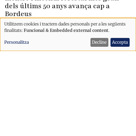
dels últims 50 anys avança cap a
Bordeus
Utilitzem cookies i tractem dades personals per a les següents
Ús
finalitats:
Funcional & Embedded external content
.
de
Personalitza
Decline
Accepta
dades
personals
i
cookies
Internacional
"Crec que els mitjans sou molt més
odiats del que us adoneu"