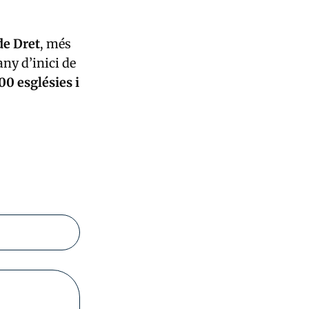
 de Dret
, més
any d’inici de
00 esglésies i