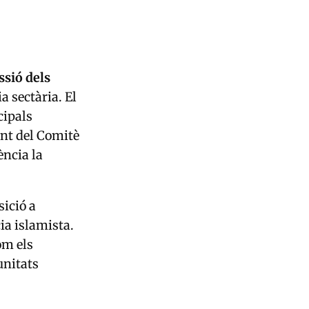
ssió dels
a sectària. El
cipals
ent del Comitè
ència la
ició a
ia islamista.
om els
unitats