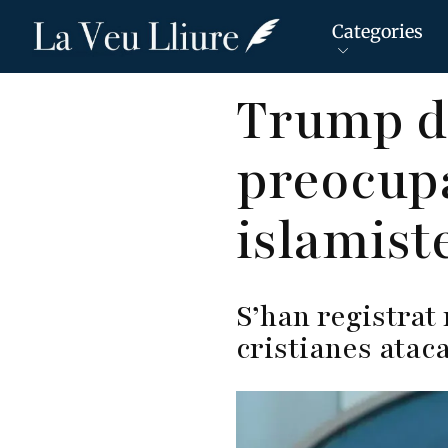
Categories
Vés
Trump de
al
contingut
preocupa
islamist
S’han registrat
cristianes ata