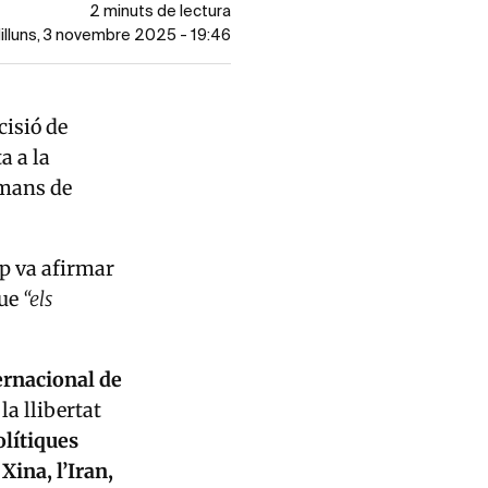
2 minuts de lectura
dilluns, 3 novembre 2025 - 19:46
cisió de
a a la
 mans de
p va afirmar
que
“els
ternacional de
la llibertat
lítiques
 Xina, l’Iran,