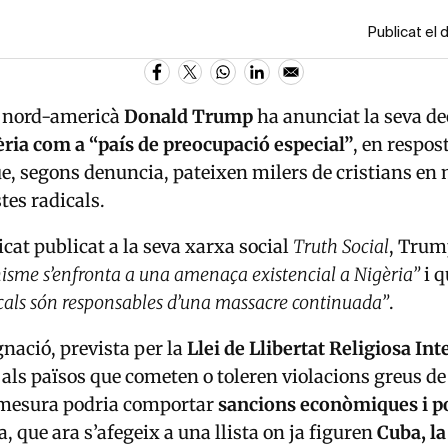
Publicat el 
t nord-americà
Donald Trump
ha anunciat la seva de
ria com a “país de preocupació especial”
, en respost
e, segons denuncia, pateixen milers de cristians en
tes radicals.
at publicat a la seva xarxa social
Truth Social
, Trum
anisme s’enfronta a una amenaça existencial a Nigèria”
i 
icals són responsables d’una massacre continuada”
.
nació, prevista per la
Llei de Llibertat Religiosa In
a als països que cometen o toleren violacions greus de 
a mesura podria comportar
sancions econòmiques i po
, que ara s’afegeix a una llista on ja figuren
Cuba, la