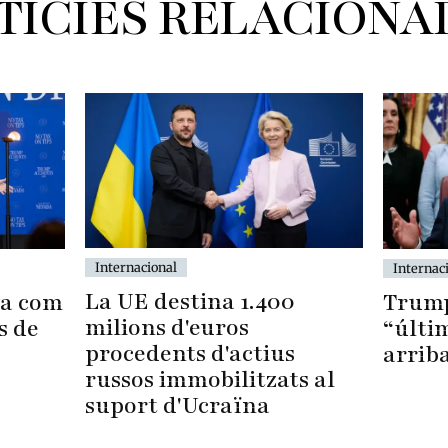
TÍCIES RELACIONA
Internacional
Internac
La UE destina 1.400
Trump
ya com
milions d'euros
“últi
s de
procedents d'actius
arrib
russos immobilitzats al
suport d'Ucraïna