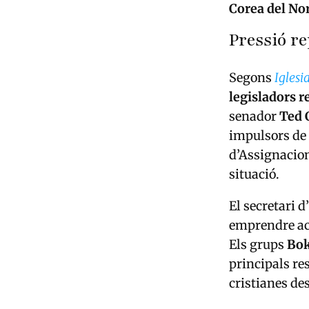
Corea del Nor
Pressió r
Segons
Iglesi
legisladors r
senador
Ted 
impulsors de 
d’Assignacio
situació.
El secretari d
emprendre acc
Els grups
Bo
principals re
cristianes de