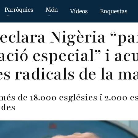
Parròquies
Món
Vídeos
Enquestas
clara Nigèria “pa
ció especial” i acu
es radicals de la m
 més de 18.000 esglésies i 2.000 e
cades