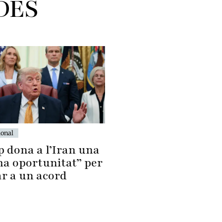
DES
ional
 dona a l’Iran una
ma oportunitat” per
ar a un acord