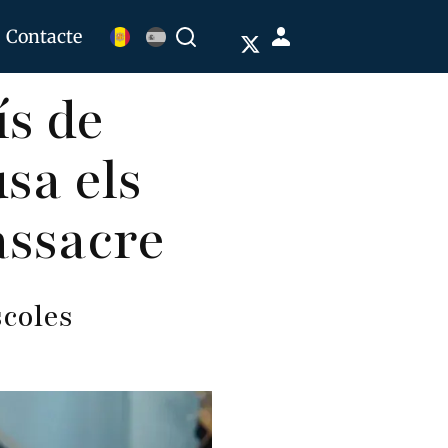
Menú
Contacte
Buscar
de
ís de
cuenta
de
sa els
usuario
assacre
scoles