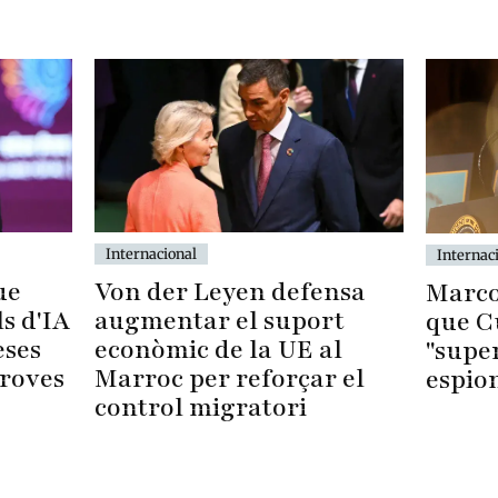
Internacional
Internac
Von der Leyen defensa
ue
Marco
augmentar el suport
s d'IA
que C
econòmic de la UE al
eses
"supe
Marroc per reforçar el
proves
espio
control migratori