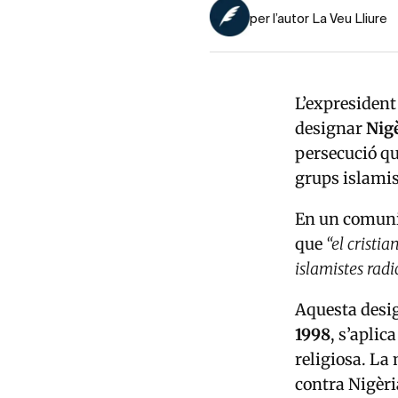
per l’autor La Veu Lliure
L’expresiden
designar
Nigè
persecució qu
grups islamis
En un comunic
que
“el cristi
islamistes rad
Aquesta desig
1998
, s’aplic
religiosa. L
contra Nigèria