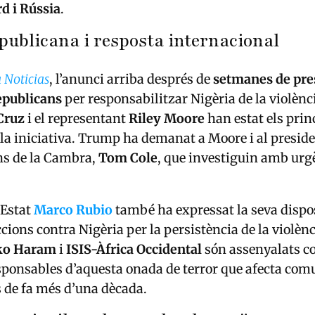
d i Rússia
.
epublicana i resposta internacional
a Noticias
, l’anunci arriba després de
setmanes de pre
epublicans
per responsabilitzar Nigèria de la violènci
Cruz
i el representant
Riley Moore
han estat els prin
la iniciativa. Trump ha demanat a Moore i al presid
ns de la Cambra,
Tom Cole
, que investiguin amb urg
’Estat
Marco Rubio
també ha expressat la seva dispos
ions contra Nigèria per la persistència de la violènc
ko Haram
i
ISIS-Àfrica Occidental
són assenyalats c
sponsables d’aquesta onada de terror que afecta com
s de fa més d’una dècada.