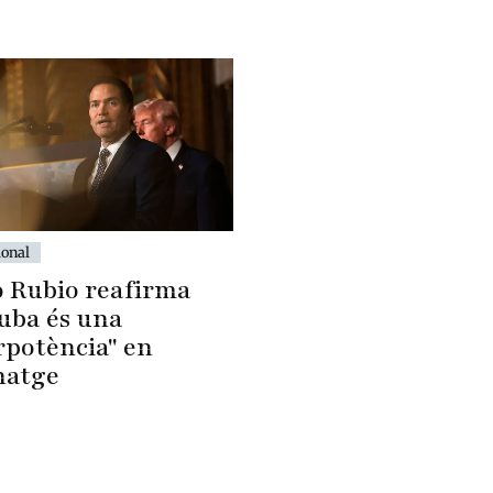
ional
 Rubio reafirma
uba és una
rpotència" en
natge