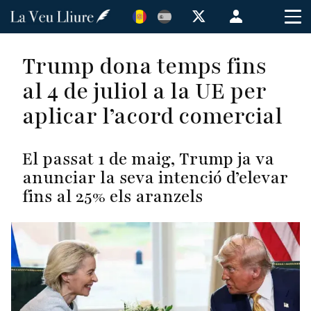
Vés
Menú
al
de
contingut
cuenta
Trump dona temps fins
de
al 4 de juliol a la UE per
usuario
aplicar l’acord comercial
El passat 1 de maig, Trump ja va
anunciar la seva intenció d’elevar
fins al 25% els aranzels