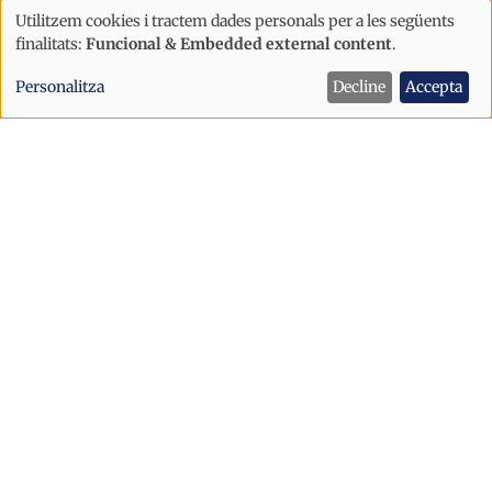
Utilitzem cookies i tractem dades personals per a les següents
Ús
finalitats:
Funcional & Embedded external content
.
Internacional
de
Trump afirma que la Xina va intentar
Personalitza
Decline
Accepta
dades
manipular les eleccions dels Estats
personals
Units del 2020
i
cookies
Internacional