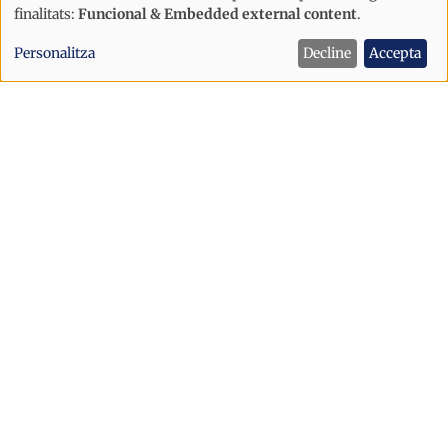
Ús
finalitats:
Funcional & Embedded external content
.
de
Personalitza
Decline
Accepta
dades
personals
i
cookies
Societat
Extingit l'incendi d'Os de Civís
després de dos dies de treball intens
dels Bombers d'Andorra i Catalunya