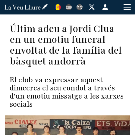
Vés
Menú
al
de
contingut
cuenta
Últim adeu a Jordi Clua
de
en un emotiu funeral
usuario
envoltat de la família del
bàsquet andorrà
El club va expressar aquest
dimecres el seu condol a través
d’un emotiu missatge a les xarxes
socials