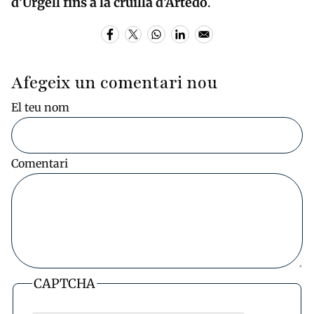
d’Urgell fins a la cruïlla d’Artedó
.
Afegeix un comentari nou
El teu nom
Comentari
CAPTCHA