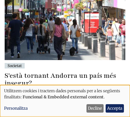
Societat
S'està tornant Andorra un país més
insegur?
Utilitzem cookies i tractem dades personals per a les següents
Ús
finalitats:
Funcional & Embedded external content
.
de
Personalitza
Decline
Accepta
dades
personals
i