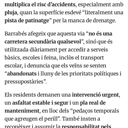
multiplica el risc d’accidents
, especialment amb
pluja
, quan la superfície esdevé “literalment una
pista de patinatge
” per la manca de drenatge.
Barrabés afegeix que aquesta via “
no és una
carretera secundària qualsevol
”, sinó que és
utilitzada diàriament per accedir a serveis
bàsics, escoles i feina, inclòs el transport
escolar, i denuncia que els veïns se senten
“
abandonats
i lluny de les prioritats polítiques i
pressupostàries”.
Els residents demanen una
intervenció urgent
,
un
asfaltat estable i segur
i un
pla real de
manteniment
, en lloc dels “pedaços temporals
que agreugen el perill”. També insten a
reconèixer i assumir la
responsabilitat pels