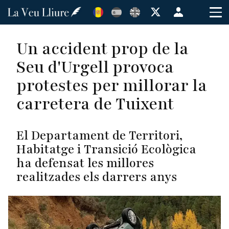
Vés
Menú
al
de
contingut
cuenta
Un accident prop de la
de
Seu d'Urgell provoca
usuario
protestes per millorar la
carretera de Tuixent
El Departament de Territori,
Habitatge i Transició Ecològica
ha defensat les millores
realitzades els darrers anys