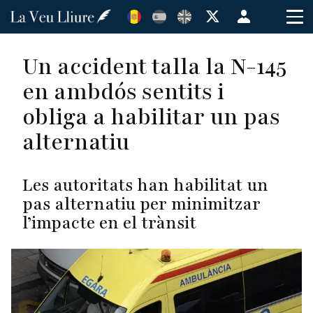
Vés
Menú
al
de
contingut
cuenta
Un accident talla la N-145
de
en ambdós sentits i
usuario
obliga a habilitar un pas
alternatiu
Les autoritats han habilitat un
pas alternatiu per minimitzar
l’impacte en el trànsit