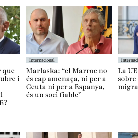
Internac
Internacional
La UE
r que
Marlaska: “el Marroc no
sobre 
tubre i
és cap amenaça, ni per a
migra
Ceuta ni per a Espanya,
d
és un soci fiable”
UE?