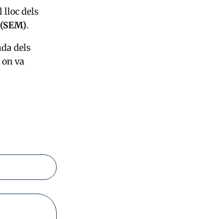
 lloc dels
 (SEM)
.
ada dels
 on va