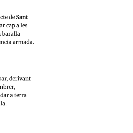
icte de
Sant
ar cap a les
a baralla
lència armada.
bar, derivant
mbrer,
dar a terra
la.