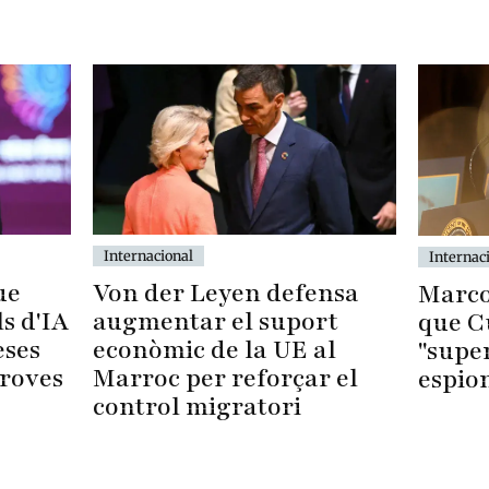
Internacional
Internac
Von der Leyen defensa
ue
Marco
augmentar el suport
s d'IA
que C
econòmic de la UE al
eses
"supe
Marroc per reforçar el
proves
espio
control migratori