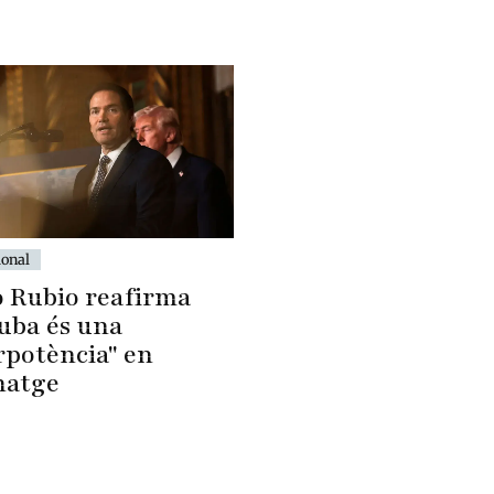
ional
 Rubio reafirma
uba és una
rpotència" en
natge