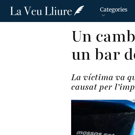
Categories
Vés
Un cambr
al
contingut
un bar d
La víctima va q
causat per l’imp