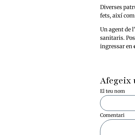
Diverses patr
fets, així co
Un agent de l’
sanitaris. Po
ingressar en
Afegeix 
El teu nom
Comentari