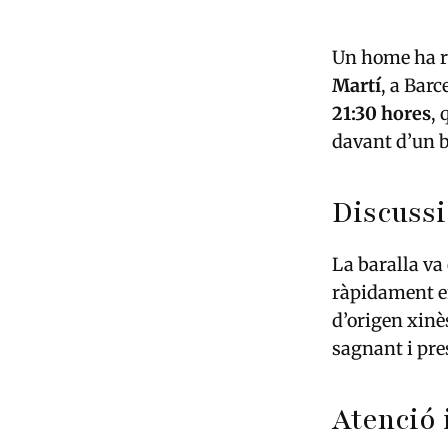
Un home ha res
Martí
, a Bar
21:30 hores
, 
davant d’un b
Discussi
La baralla va
ràpidament en
d’origen xinès
sagnant i pr
Atenció 