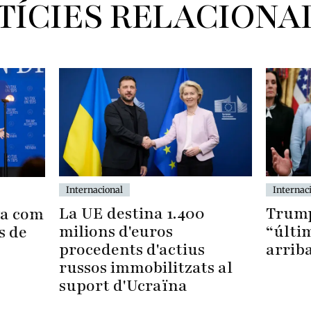
TÍCIES RELACIONA
Internacional
Internac
La UE destina 1.400
Trump
ya com
milions d'euros
“últi
s de
procedents d'actius
arrib
russos immobilitzats al
suport d'Ucraïna