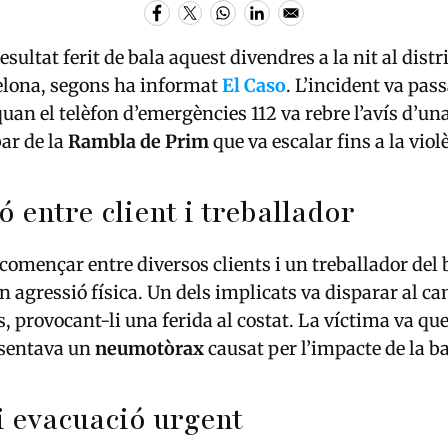
ultat ferit de bala aquest divendres a la nit al distr
celona, segons ha informat
El Caso
. L’incident va pass
quan el telèfon d’emergències 112 va rebre l’avís d’un
ar de la
Rambla de Prim
que va escalar fins a la vio
ó entre client i treballador
 començar entre diversos clients i un treballador del 
 agressió física. Un dels implicats va disparar al ca
, provocant-li una ferida al costat. La víctima va que
esentava un
neumotòrax
causat per l’impacte de la ba
i evacuació urgent