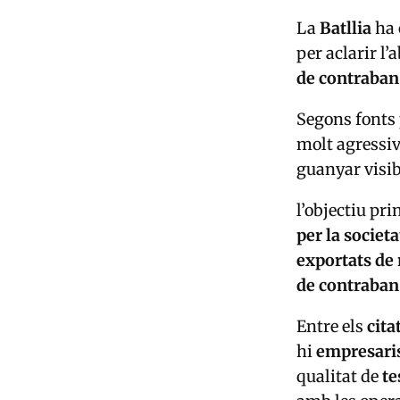
La
Batllia
ha 
per aclarir l
de contraban
Segons fonts 
molt agressiv
guanyar visib
l’objectiu pri
per la societ
exportats de
de contraban
Entre els
cita
hi
empresaris,
qualitat de
te