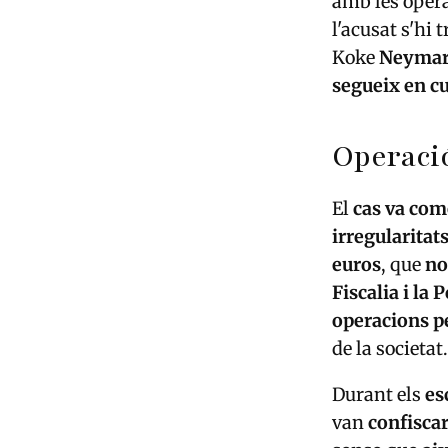
amb les opera
l'acusat s'hi
Koke
Neyma
segueix en c
Operació
El
cas va com
irregularitat
euros
, que
no
Fiscalia i la P
operacions p
de la societat.
Durant els
es
van
confiscar