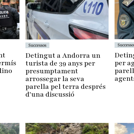
Successo
Successos
Detin
nt
Detingut a Andorra un
per ag
ermís
turista de 39 anys per
parell
dino
presumptament
agent
arrossegar la seva
parella pel terra després
d'una discussió