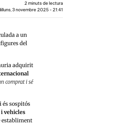
2 minuts de lectura
 dilluns, 3 novembre 2025 - 21:41
culada a un
figures del
auria adquirit
ternacional
an comprat i sé
 i és sospitós
i vehicles
e establiment