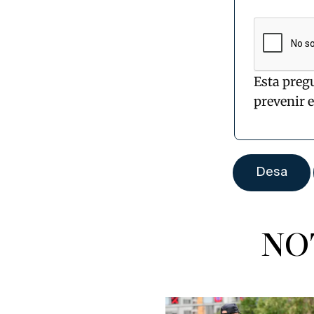
Esta preg
prevenir 
NO