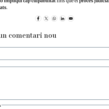
ò impliqui cap culpabilitat
fins que el
procés judicia
ats
.
un comentari nou
A