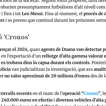
cions de la societat. Segons fonts properes, dins del
 trobarien presumptament futbolistes d'alt nivell com
r
i fins i tot
Leo Messi.
Fins al moment, el
procés de 
urs
i es preveu que continuï durant les pròximes set
 'Cronos'
ençar el 2024
, quan
agents de Duana van detectar 
s
en l’exportació d’un
rellotge d’alta gamma valorat 
 es trobava dins la capsa durant els controls
. Poster
olicia
van judicialitzar la investigació, que ara
anali
er un valor aproximat de 20 milions d’euros
des de l
corcolls recents
en el marc de l’
operació “
Cronos
”
, l
 240.000 euros en efectiu
i
diversos vehicles d’alt