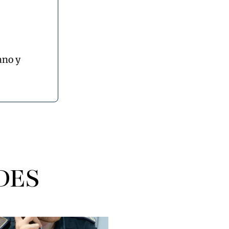
ano y
DES