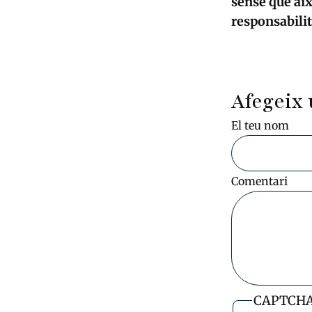
sense que aix
responsabilit
Afegeix 
El teu nom
Comentari
CAPTCH