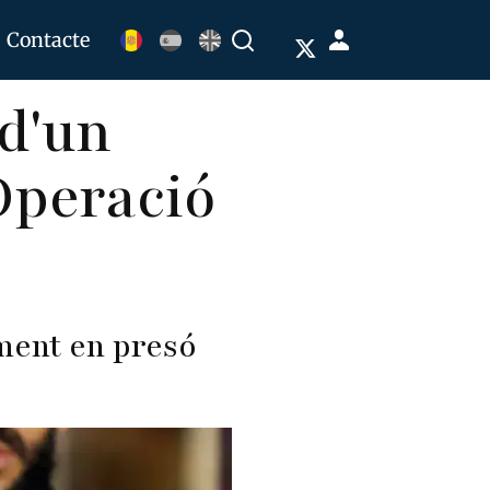
Menú
Contacte
Buscar
de
d'un
cuenta
de
'Operació
usuario
lment en presó