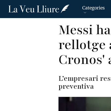
Categories
Vés
Messi ha
al
contingut
rellotge 
Cronos' 
L’empresari res
preventiva