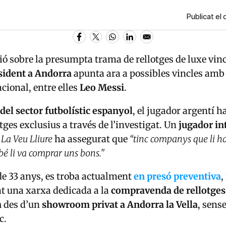
Publicat el
ió sobre la presumpta trama de rellotges de luxe vin
sident a Andorra
apunta ara a possibles vincles amb 
acional, entre elles
Leo Messi
.
 del sector futbolístic espanyol
, el jugador argentí h
tges exclusius a través de l’investigat. Un
jugador in
r
La Veu Lliure
ha assegurat que
“tinc companys que li h
é li va comprar uns bons."
de 33 anys, es troba actualment
en presó preventiva
,
at una xarxa dedicada a la
compravenda de rellotges 
a
des d’un
showroom privat a Andorra la Vella
, sens
c.