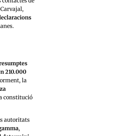
s contactes de
 Carvajal,
declaracions
manes.
presumptes
en 210.000
iorment, la
tza
a constitució
es autoritats
a gamma
,