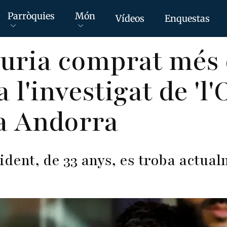
Parròquies
Món
Vídeos
Enquestas
uria comprat més 
a l'investigat de 'l
a Andorra
ident, de 33 anys, es troba actua