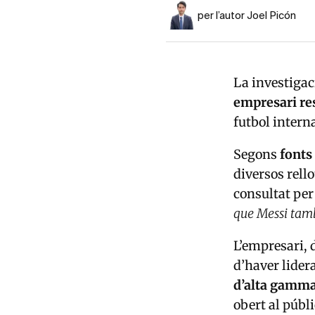
per l’autor Joel Picón
La investigac
empresari re
futbol intern
Segons
fonts
diversos rello
consultat pe
que Messi tamb
L’empresari, 
d’haver lider
d’alta gamm
obert al públi