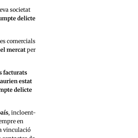
eva societat
umpte delicte
ies comercials
del mercat
per
s facturats
haurien estat
mpte delicte
país
, incloent-
sempre en
a vinculació