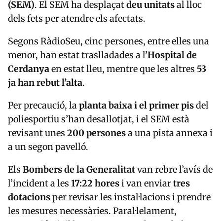
(SEM)
. El SEM ha desplaçat
deu unitats
al lloc
dels fets per atendre els afectats.
Segons RàdioSeu, cinc persones, entre elles una
menor, han estat traslladades a l’
Hospital de
Cerdanya
en estat lleu, mentre que les altres
53
ja han rebut l’alta
.
Per precaució, la
planta baixa i el primer pis
del
poliesportiu s’han desallotjat, i el SEM està
revisant unes
200 persones
a una pista annexa i
a un segon pavelló.
Els
Bombers de la Generalitat
van rebre l’avís de
l’incident a les
17:22 hores
i van enviar
tres
dotacions
per revisar les instal·lacions i prendre
les mesures necessàries. Paral·lelament,