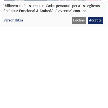
Utilitzem cookies i tractem dades personals per a les següents
Ús
finalitats:
Funcional & Embedded external content
.
de
Personalitza
Decline
Accepta
dades
personals
i
cookies
Successos
El conductor que ha xocat contra una
nau a la Seu d’Urgell és resident a
Andorra