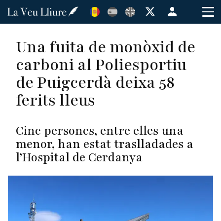
Vés
Menú
al
de
contingut
cuenta
Una fuita de monòxid de
de
carboni al Poliesportiu
usuario
de Puigcerdà deixa 58
ferits lleus
Cinc persones, entre elles una
menor, han estat traslladades a
l’Hospital de Cerdanya