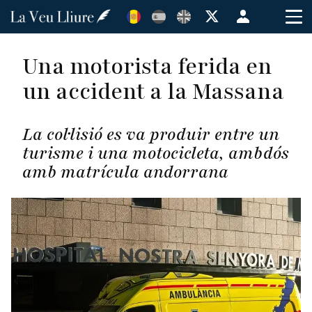
Vés
Menú
al
de
contingut
cuenta
Una motorista ferida en
de
un accident a la Massana
usuario
La col·lisió es va produir entre un
turisme i una motocicleta, ambdós
amb matrícula andorrana