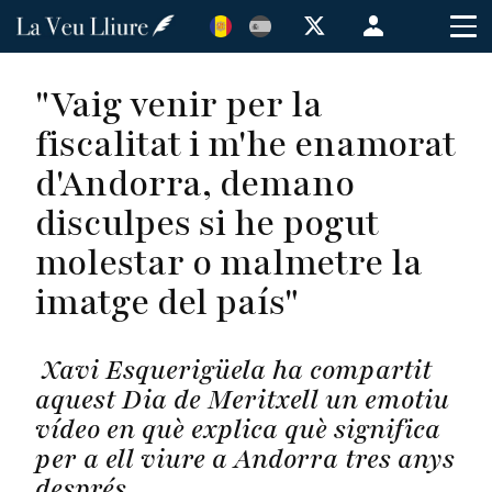
Vés
Menú
al
de
contingut
cuenta
"Vaig venir per la
de
fiscalitat i m'he enamorat
usuario
d'Andorra, demano
disculpes si he pogut
molestar o malmetre la
imatge del país"
Xavi Esquerigüela ha compartit
aquest Dia de Meritxell un emotiu
vídeo en què explica què significa
per a ell viure a Andorra tres anys
després