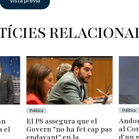
TÍCIES RELACIONA
Política
Política
Andor
El PS assegura que el
an
al Con
Govern "no ha fet cap pas
a el
d'un 
endavant" en la