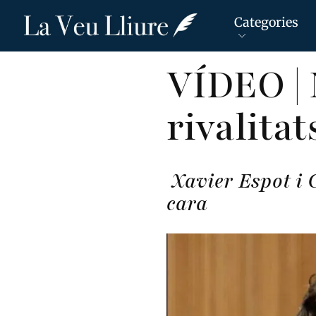
Categories
Vés
VÍDEO | 
al
contingut
rivalitat
Xavier Espot i 
cara