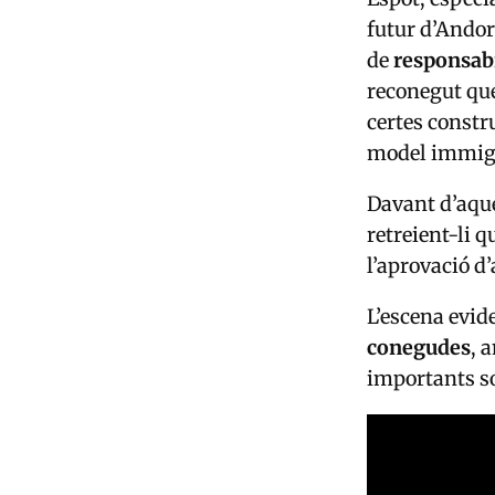
futur d’Andor
de
responsabil
reconegut qu
certes constr
model immigr
Davant d’aqu
retreient-li 
l’aprovació d
L’escena evide
conegudes
, 
importants so