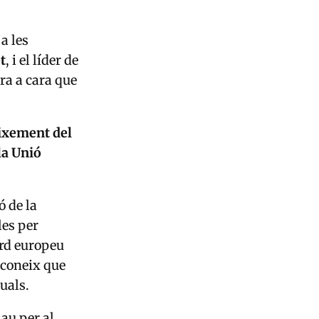
a les
t
, i el líder de
ra a cara que
eixement del
la Unió
 de la
les per
ord europeu
econeix que
tuals.
lau per al