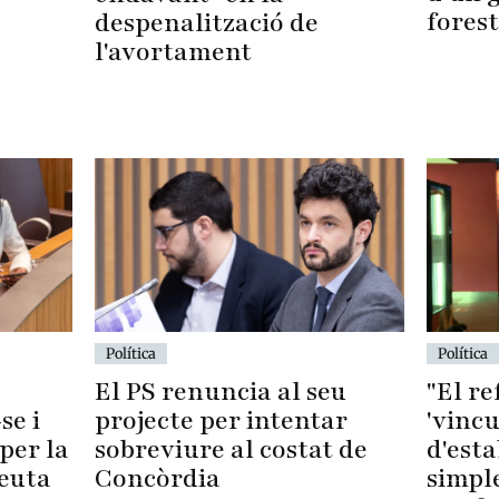
forest
despenalització de
l'avortament
Política
Política
El PS renuncia al seu
"El r
se i
projecte per intentar
'vincu
per la
sobreviure al costat de
d'esta
Ceuta
Concòrdia
simpl