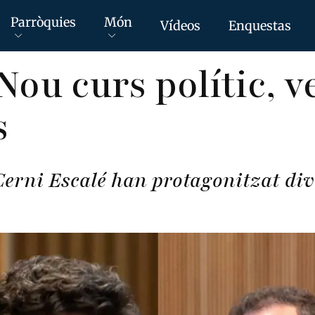
Parròquies
Món
Vídeos
Enquestas
Nou curs polític, v
s
Cerni Escalé han protagonitzat div