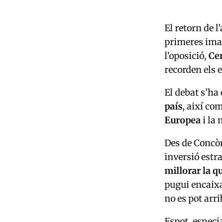
El retorn de l
primeres imat
l’oposició,
Cer
recorden els 
El debat s’ha 
país
, així com
Europea
i la
Des de Concòr
inversió estr
millorar la qu
pugui encaixa
no es pot arr
Espot, especi