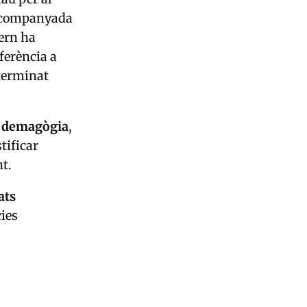
r acompanyada
vern ha
eferència a
eterminat
la demagògia
,
tificar
t.
ats
ies