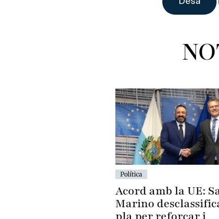
NO
Política
Acord amb la UE: S
Marino desclassific
pla per reforçar i