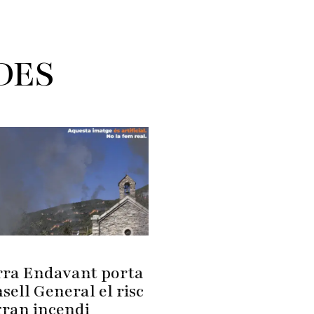
DES
ra Endavant porta
sell General el risc
gran incendi