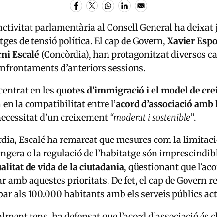
’activitat parlamentària al Consell General ha deixat j
ges de tensió política. El cap de Govern,
Xavier Espo
ni Escalé
(Concòrdia), han protagonitzat diversos ca
enfrontaments d’anteriors sessions.
centrat en les
quotes d’immigració i el model de cr
 en la compatibilitat entre l’
acord d’associació amb 
 necessitat d’un creixement
“moderat i sostenible
”.
dia, Escalé ha remarcat que mesures com la limitació
angera o la regulació de l’habitatge són imprescindib
alitat de vida de la ciutadania
, qüestionant que l’ac
r amb aquestes prioritats. De fet, el cap de Govern r
ibar als 100.000 habitants amb els serveis públics ac
alment tens, ha defensat que l’acord d’associació és c