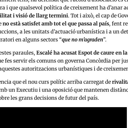
ra i que qualsevol política de creixement ha d’ana
itat i visió de llarg termini
. Tot i això, el cap de Go
e
no està satisfet amb tot el que passa al país
, fent r
uccions, a les unitats d’actuació urbanística i a un d
atori en alguns sectors “
que no m’agraden
”.
estes paraules,
Escalé ha acusat Espot de caure en 
que fes servir els comuns on governa Concòrdia per jus
’aquestes autoritzacions urbanístiques i de creixemen
ncia que el nou curs polític arriba carregat de
rivalit
amb un Executiu i una oposició que mantenen distànc
bre les grans decisions de futur del país.