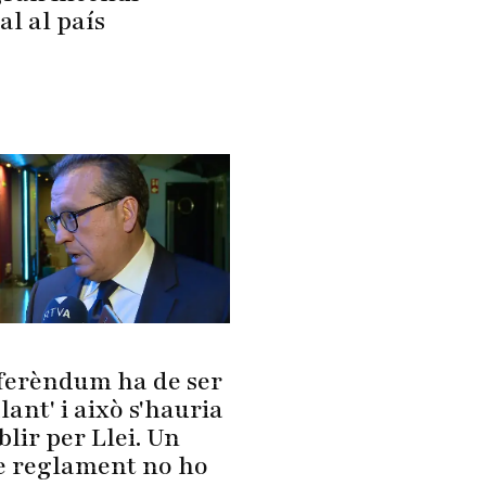
al al país
eferèndum ha de ser
lant' i això s'hauria
blir per Llei. Un
e reglament no ho