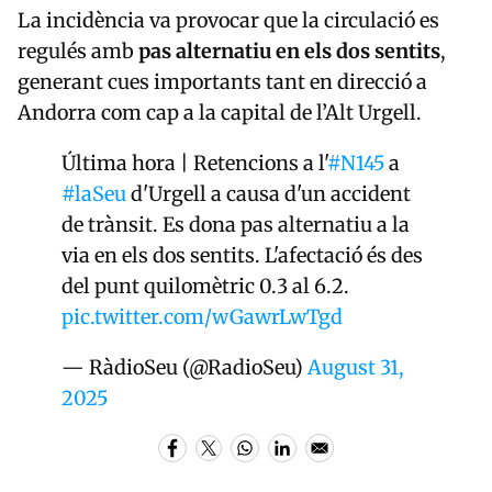
La incidència va provocar que la circulació es
regulés amb
pas alternatiu en els dos sentits
,
generant cues importants tant en direcció a
Andorra com cap a la capital de l’Alt Urgell.
Última hora | Retencions a l'
#N145
a
#laSeu
d'Urgell a causa d'un accident
de trànsit. Es dona pas alternatiu a la
via en els dos sentits. L'afectació és des
del punt quilomètric 0.3 al 6.2.
pic.twitter.com/wGawrLwTgd
— RàdioSeu (@RadioSeu)
August 31,
2025