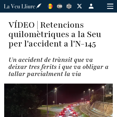
Vés
Menú
al
de
contingut
cuenta
VÍDEO | Retencions
de
quilomètriques a la Seu
usuario
per l'accident a l'N-145
Un accident de trànsit que va
deixar tres ferits i que va obligar a
tallar parcialment la via